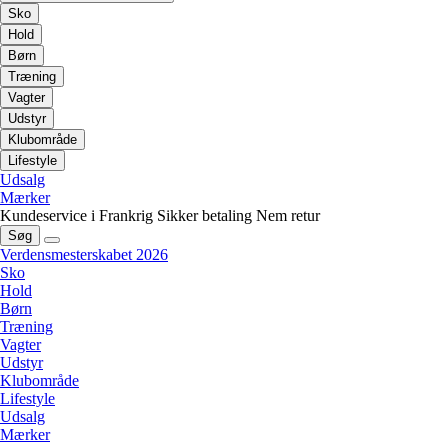
Sko
Hold
Børn
Træning
Vagter
Udstyr
Klubområde
Lifestyle
Udsalg
Mærker
Kundeservice i Frankrig
Sikker betaling
Nem retur
Søg
Verdensmesterskabet 2026
Sko
Hold
Børn
Træning
Vagter
Udstyr
Klubområde
Lifestyle
Udsalg
Mærker