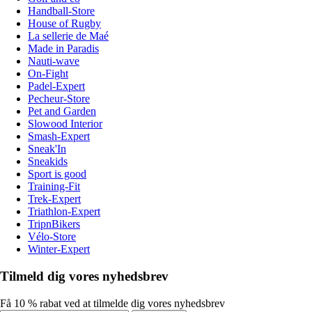
Handball-Store
House of Rugby
La sellerie de Maé
Made in Paradis
Nauti-wave
On-Fight
Padel-Expert
Pecheur-Store
Pet and Garden
Slowood Interior
Smash-Expert
Sneak'In
Sneakids
Sport is good
Training-Fit
Trek-Expert
Triathlon-Expert
TripnBikers
Vélo-Store
Winter-Expert
Tilmeld dig vores nyhedsbrev
Få 10 % rabat ved at tilmelde dig vores nyhedsbrev