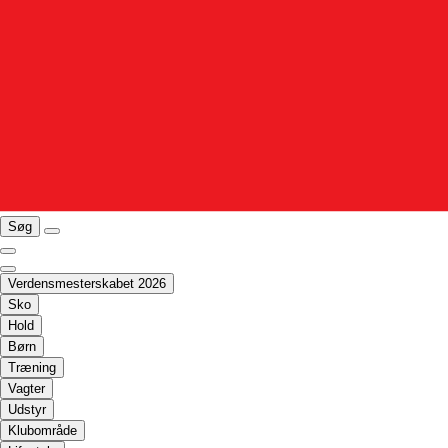
Søg
Verdensmesterskabet 2026
Sko
Hold
Børn
Træning
Vagter
Udstyr
Klubområde