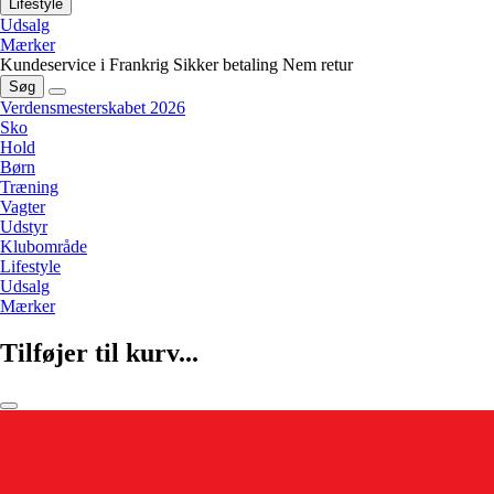
Lifestyle
Udsalg
Mærker
Kundeservice i Frankrig
Sikker betaling
Nem retur
Søg
Verdensmesterskabet 2026
Sko
Hold
Børn
Træning
Vagter
Udstyr
Klubområde
Lifestyle
Udsalg
Mærker
Tilføjer til kurv...