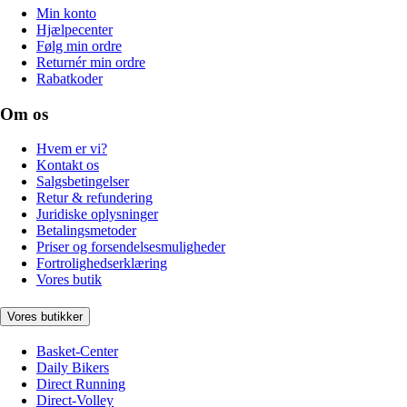
Min konto
Hjælpecenter
Følg min ordre
Returnér min ordre
Rabatkoder
Om os
Hvem er vi?
Kontakt os
Salgsbetingelser
Retur & refundering
Juridiske oplysninger
Betalingsmetoder
Priser og forsendelsesmuligheder
Fortrolighedserklæring
Vores butik
Vores butikker
Basket-Center
Daily Bikers
Direct Running
Direct-Volley