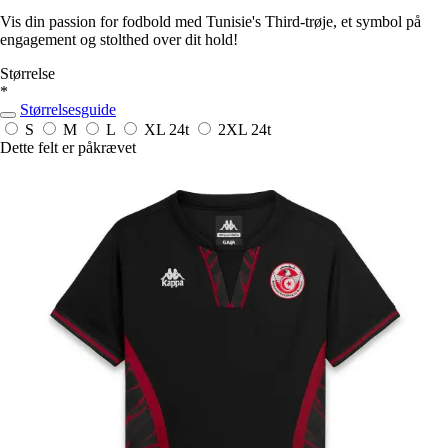
Vis din passion for fodbold med Tunisie's Third-trøje, et symbol på
engagement og stolthed over dit hold!
Størrelse
*
Størrelsesguide
S
M
L
XL
24t
2XL
24t
Dette felt er påkrævet