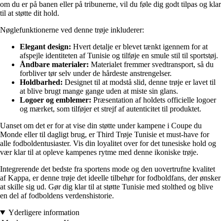
om du er på banen eller på tribunerne, vil du føle dig godt tilpas og klar
til at støtte dit hold.
Nøglefunktionerne ved denne trøje inkluderer:
Elegant design:
Hvert detalje er blevet tænkt igennem for at
afspejle identiteten af Tunisie og tilføje en smule stil til sportstøj.
Åndbare materialer:
Materialet fremmer svedtransport, så du
forbliver tør selv under de hårdeste anstrengelser.
Holdbarhed:
Designet til at modstå slid, denne trøje er lavet til
at blive brugt mange gange uden at miste sin glans.
Logoer og emblemer:
Præsentation af holdets officielle logoer
og mærket, som tilføjer et strejf af autenticitet til produktet.
Uanset om det er for at vise din støtte under kampene i Coupe du
Monde eller til dagligt brug, er Third Trøje Tunisie et must-have for
alle fodboldentusiaster. Vis din loyalitet over for det tunesiske hold og
vær klar til at opleve kampenes rytme med denne ikoniske trøje.
Integrerende det bedste fra sportens mode og den uovertrufne kvalitet
af Kappa, er denne trøje det ideelle tilbehør for fodboldfans, der ønsker
at skille sig ud. Gør dig klar til at støtte Tunisie med stolthed og blive
en del af fodboldens verdenshistorie.
Yderligere information