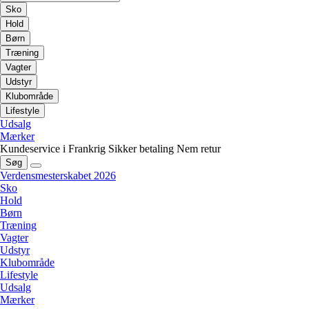
Sko
Hold
Børn
Træning
Vagter
Udstyr
Klubområde
Lifestyle
Udsalg
Mærker
Kundeservice i Frankrig
Sikker betaling
Nem retur
Søg
Verdensmesterskabet 2026
Sko
Hold
Børn
Træning
Vagter
Udstyr
Klubområde
Lifestyle
Udsalg
Mærker