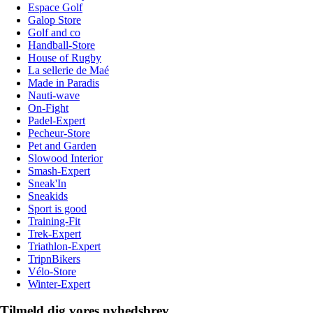
Espace Golf
Galop Store
Golf and co
Handball-Store
House of Rugby
La sellerie de Maé
Made in Paradis
Nauti-wave
On-Fight
Padel-Expert
Pecheur-Store
Pet and Garden
Slowood Interior
Smash-Expert
Sneak'In
Sneakids
Sport is good
Training-Fit
Trek-Expert
Triathlon-Expert
TripnBikers
Vélo-Store
Winter-Expert
Tilmeld dig vores nyhedsbrev