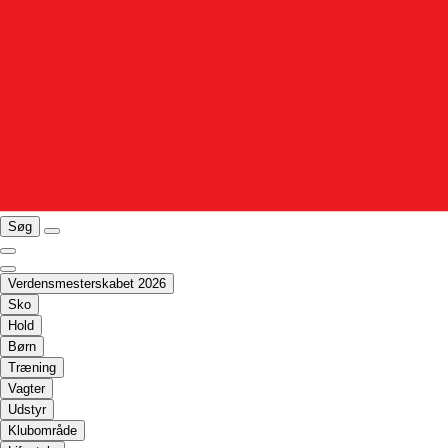
Søg
Verdensmesterskabet 2026
Sko
Hold
Børn
Træning
Vagter
Udstyr
Klubområde