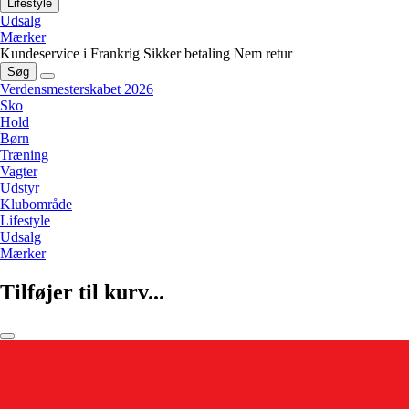
Lifestyle
Udsalg
Mærker
Kundeservice i Frankrig
Sikker betaling
Nem retur
Søg
Verdensmesterskabet 2026
Sko
Hold
Børn
Træning
Vagter
Udstyr
Klubområde
Lifestyle
Udsalg
Mærker
Tilføjer til kurv...