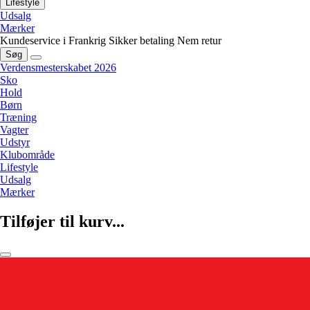
Lifestyle
Udsalg
Mærker
Kundeservice i Frankrig
Sikker betaling
Nem retur
Søg
Verdensmesterskabet 2026
Sko
Hold
Børn
Træning
Vagter
Udstyr
Klubområde
Lifestyle
Udsalg
Mærker
Tilføjer til kurv...