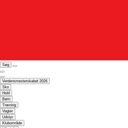
Søg
Verdensmesterskabet 2026
Sko
Hold
Børn
Træning
Vagter
Udstyr
Klubområde