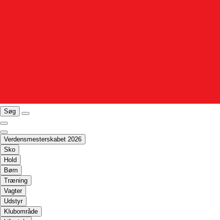
Søg
Verdensmesterskabet 2026
Sko
Hold
Børn
Træning
Vagter
Udstyr
Klubområde