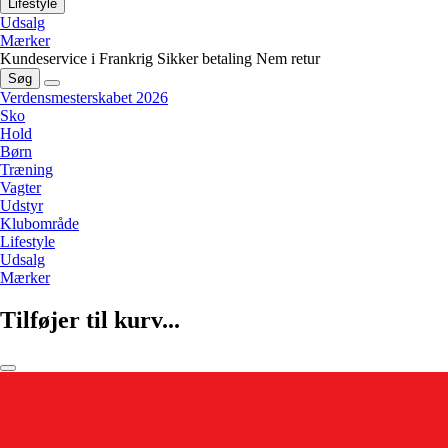
Lifestyle
Udsalg
Mærker
Kundeservice i Frankrig
Sikker betaling
Nem retur
Søg
Verdensmesterskabet 2026
Sko
Hold
Børn
Træning
Vagter
Udstyr
Klubområde
Lifestyle
Udsalg
Mærker
Tilføjer til kurv...