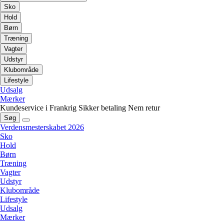
Sko
Hold
Børn
Træning
Vagter
Udstyr
Klubområde
Lifestyle
Udsalg
Mærker
Kundeservice i Frankrig
Sikker betaling
Nem retur
Søg
Verdensmesterskabet 2026
Sko
Hold
Børn
Træning
Vagter
Udstyr
Klubområde
Lifestyle
Udsalg
Mærker