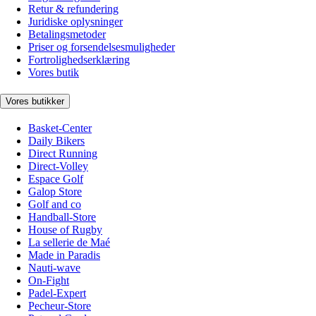
Retur & refundering
Juridiske oplysninger
Betalingsmetoder
Priser og forsendelsesmuligheder
Fortrolighedserklæring
Vores butik
Vores butikker
Basket-Center
Daily Bikers
Direct Running
Direct-Volley
Espace Golf
Galop Store
Golf and co
Handball-Store
House of Rugby
La sellerie de Maé
Made in Paradis
Nauti-wave
On-Fight
Padel-Expert
Pecheur-Store