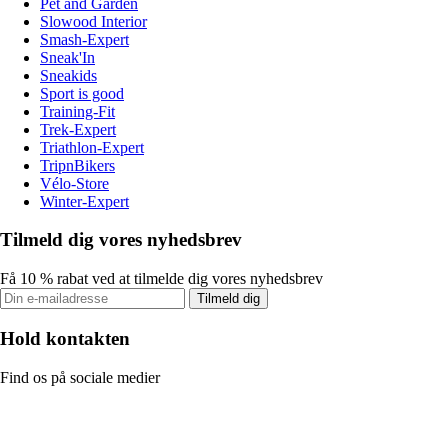
Pet and Garden
Slowood Interior
Smash-Expert
Sneak'In
Sneakids
Sport is good
Training-Fit
Trek-Expert
Triathlon-Expert
TripnBikers
Vélo-Store
Winter-Expert
Tilmeld dig vores nyhedsbrev
Få 10 % rabat ved at tilmelde dig vores nyhedsbrev
Tilmeld dig
Hold kontakten
Find os på sociale medier