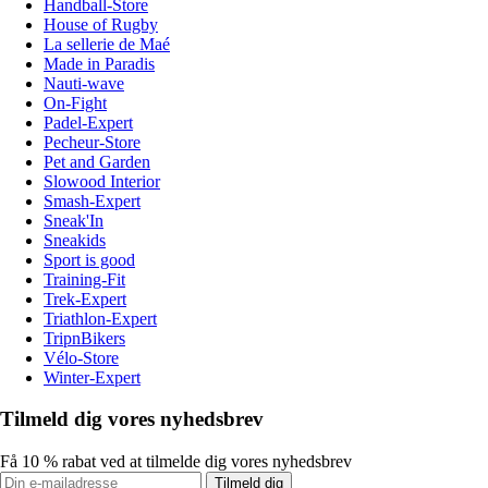
Handball-Store
House of Rugby
La sellerie de Maé
Made in Paradis
Nauti-wave
On-Fight
Padel-Expert
Pecheur-Store
Pet and Garden
Slowood Interior
Smash-Expert
Sneak'In
Sneakids
Sport is good
Training-Fit
Trek-Expert
Triathlon-Expert
TripnBikers
Vélo-Store
Winter-Expert
Tilmeld dig vores nyhedsbrev
Få 10 % rabat ved at tilmelde dig vores nyhedsbrev
Tilmeld dig