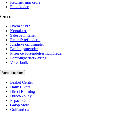
Returnér min ordre
Rabatkoder
Om os
Hvem er vi?
Kontakt os
Salgsbetingelser
Retur & refundering
Juridiske oplysninger
Betalingsmetoder
Priser og forsendelsesmuligheder
Fortrolighedserklæring
Vores butik
Vores butikker
Basket-Center
Daily Bikers
Direct Running
Direct-Volley
Espace Golf
Galop Store
Golf and co