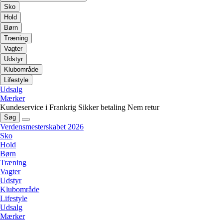
Sko
Hold
Børn
Træning
Vagter
Udstyr
Klubområde
Lifestyle
Udsalg
Mærker
Kundeservice i Frankrig
Sikker betaling
Nem retur
Søg
Verdensmesterskabet 2026
Sko
Hold
Børn
Træning
Vagter
Udstyr
Klubområde
Lifestyle
Udsalg
Mærker