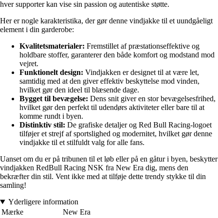
hver supporter kan vise sin passion og autentiske støtte.
Her er nogle karakteristika, der gør denne vindjakke til et uundgåeligt
element i din garderobe:
Kvalitetsmaterialer:
Fremstillet af præstationseffektive og
holdbare stoffer, garanterer den både komfort og modstand mod
vejret.
Funktionelt design:
Vindjakken er designet til at være let,
samtidig med at den giver effektiv beskyttelse mod vinden,
hvilket gør den ideel til blæsende dage.
Bygget til bevægelse:
Dens snit giver en stor bevægelsesfrihed,
hvilket gør den perfekt til udendørs aktiviteter eller bare til at
komme rundt i byen.
Distinktiv stil:
De grafiske detaljer og Red Bull Racing-logoet
tilføjer et strejf af sportslighed og modernitet, hvilket gør denne
vindjakke til et stilfuldt valg for alle fans.
Uanset om du er på tribunen til et løb eller på en gåtur i byen, beskytter
vindjakken RedBull Racing NSK fra New Era dig, mens den
bekræfter din stil. Vent ikke med at tilføje dette trendy stykke til din
samling!
Yderligere information
Mærke
New Era