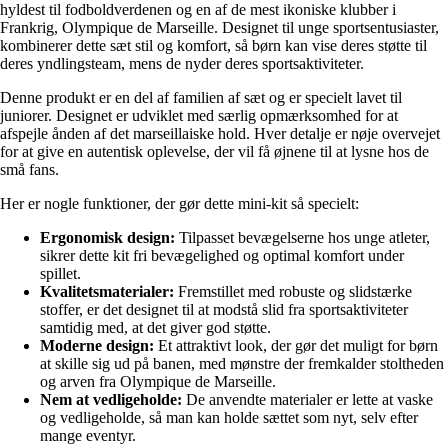
hyldest til fodboldverdenen og en af de mest ikoniske klubber i
Frankrig, Olympique de Marseille. Designet til unge sportsentusiaster,
kombinerer dette sæt stil og komfort, så børn kan vise deres støtte til
deres yndlingsteam, mens de nyder deres sportsaktiviteter.
Denne produkt er en del af familien af sæt og er specielt lavet til
juniorer. Designet er udviklet med særlig opmærksomhed for at
afspejle ånden af det marseillaiske hold. Hver detalje er nøje overvejet
for at give en autentisk oplevelse, der vil få øjnene til at lysne hos de
små fans.
Her er nogle funktioner, der gør dette mini-kit så specielt:
Ergonomisk design:
Tilpasset bevægelserne hos unge atleter,
sikrer dette kit fri bevægelighed og optimal komfort under
spillet.
Kvalitetsmaterialer:
Fremstillet med robuste og slidstærke
stoffer, er det designet til at modstå slid fra sportsaktiviteter
samtidig med, at det giver god støtte.
Moderne design:
Et attraktivt look, der gør det muligt for børn
at skille sig ud på banen, med mønstre der fremkalder stoltheden
og arven fra Olympique de Marseille.
Nem at vedligeholde:
De anvendte materialer er lette at vaske
og vedligeholde, så man kan holde sættet som nyt, selv efter
mange eventyr.