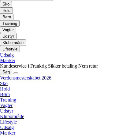
Sko
Hold
Børn
Træning
Vagter
Udstyr
Klubområde
Lifestyle
Udsalg
Mærker
Kundeservice i Frankrig
Sikker betaling
Nem retur
Søg
Verdensmesterskabet 2026
Sko
Hold
Børn
Træning
Vagter
Udstyr
Klubområde
Lifestyle
Udsalg
Mærker