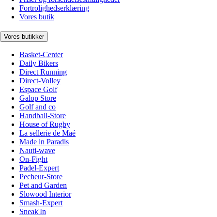
Fortrolighedserklæring
Vores butik
Vores butikker
Basket-Center
Daily Bikers
Direct Running
Direct-Volley
Espace Golf
Galop Store
Golf and co
Handball-Store
House of Rugby
La sellerie de Maé
Made in Paradis
Nauti-wave
On-Fight
Padel-Expert
Pecheur-Store
Pet and Garden
Slowood Interior
Smash-Expert
Sneak'In