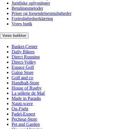
Juridiske oplysninger
Betalingsmetoder
Priser og forsendelsesmuligheder
Fortrolighedserklæring
Vores butik
Vores butikker
Basket-Center
Daily Bikers
Direct Running
Direct-Volley
Espace Golf
Galop Store
Golf and co
Handball-Store
House of Rugby
La sellerie de Maé
Made in Paradis
Nauti-wave
On-Fight
Padel-Expert
Pecheur-Store
Pet and Garden