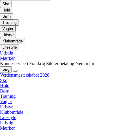
Sko
Hold
Børn
Træning
Vagter
Udstyr
Klubområde
Lifestyle
Udsalg
Mærker
Kundeservice i Frankrig
Sikker betaling
Nem retur
Søg
Verdensmesterskabet 2026
Sko
Hold
Børn
Træning
Vagter
Udstyr
Klubområde
Lifestyle
Udsalg
Mærker