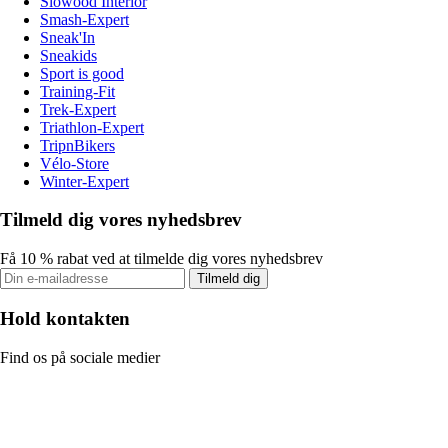
Slowood Interior
Smash-Expert
Sneak'In
Sneakids
Sport is good
Training-Fit
Trek-Expert
Triathlon-Expert
TripnBikers
Vélo-Store
Winter-Expert
Tilmeld dig vores nyhedsbrev
Få 10 % rabat ved at tilmelde dig vores nyhedsbrev
Tilmeld dig
Hold kontakten
Find os på sociale medier