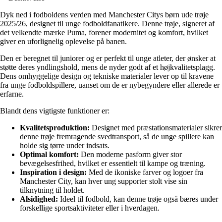
Dyk ned i fodboldens verden med Manchester Citys børn ude trøje
2025/26, designet til unge fodboldfanatikere. Denne trøje, signeret af
det velkendte mærke Puma, forener modernitet og komfort, hvilket
giver en uforlignelig oplevelse på banen.
Den er beregnet til juniorer og er perfekt til unge atleter, der ønsker at
støtte deres yndlingshold, mens de nyder godt af et højkvalitetsplagg.
Dens omhyggelige design og tekniske materialer lever op til kravene
fra unge fodboldspillere, uanset om de er nybegyndere eller allerede er
erfarne.
Blandt dens vigtigste funktioner er:
Kvalitetsproduktion:
Designet med præstationsmaterialer sikrer
denne trøje fremragende svedtransport, så de unge spillere kan
holde sig tørre under indsats.
Optimal komfort:
Den moderne pasform giver stor
bevægelsesfrihed, hvilket er essentielt til kampe og træning.
Inspiration i design:
Med de ikoniske farver og logoer fra
Manchester City, kan hver ung supporter stolt vise sin
tilknytning til holdet.
Alsidighed:
Ideel til fodbold, kan denne trøje også bæres under
forskellige sportsaktiviteter eller i hverdagen.