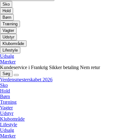
Sko
Hold
Børn
Træning
Vagter
Udstyr
Klubområde
Lifestyle
Udsalg
Mærker
Kundeservice i Frankrig
Sikker betaling
Nem retur
Søg
Verdensmesterskabet 2026
Sko
Hold
Børn
Træning
Vagter
Udstyr
Klubområde
Lifestyle
Udsalg
Mærker