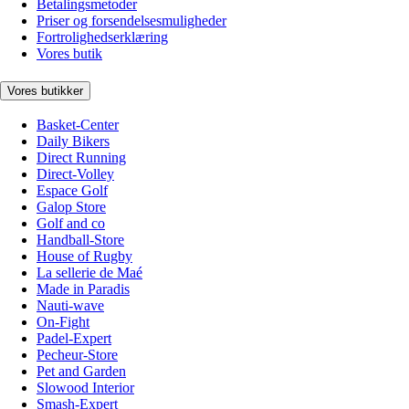
Betalingsmetoder
Priser og forsendelsesmuligheder
Fortrolighedserklæring
Vores butik
Vores butikker
Basket-Center
Daily Bikers
Direct Running
Direct-Volley
Espace Golf
Galop Store
Golf and co
Handball-Store
House of Rugby
La sellerie de Maé
Made in Paradis
Nauti-wave
On-Fight
Padel-Expert
Pecheur-Store
Pet and Garden
Slowood Interior
Smash-Expert