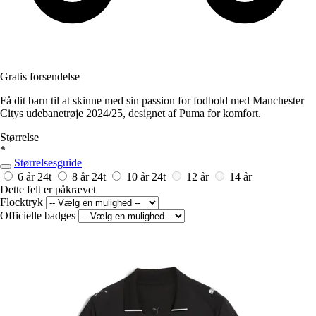
Gratis forsendelse
Få dit barn til at skinne med sin passion for fodbold med Manchester
Citys udebanetrøje 2024/25, designet af Puma for komfort.
Størrelse
*
Størrelsesguide
6 år
24t
8 år
24t
10 år
24t
12 år
14 år
Dette felt er påkrævet
Flocktryk
Officielle badges