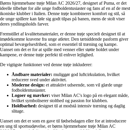
Børns hjemmebane trøje Milan AC 2026/27, designet af Puma, er det
ideelle tilbehør for alle unge fodboldentusiaster og fans af en af de mest
ikoniske klubber i Italien. Denne trøje kombinerer komfort og stil, så
de unge spillere kan føle sig godt tilpas på banen, mens de stolt viser
deres yndlingsholds farver.
Fremstillet af kvalitetsmaterialer, er denne trøje specielt designet til at
imødekomme kravene fra unge atleter. Den tætsiddende pasform giver
optimal bevægelsesfrihed, som er essentiel til træning og kampe.
Uanset om det er for at spille med venner eller støtte holdet under
kampene, er denne trøje perfekt til enhver lejlighed.
De vigtigste funktioner ved denne trøje inkluderer:
Åndbare materialer:
muliggør god luftcirkulation, hvilket
reducerer sved under aktivitet.
Moderne design:
et attraktivt udseende, som vil glæde unge
fodboldentusiaster.
Logoer og mærker:
viser Milan AC's logo på en elegant måde,
hvilket symboliserer stolthed og passion for klubben.
Holdbarhed:
designet til at modstå intensiv træning og daglig
slitage.
Uanset om det er som en gave til fødselsdagen eller for at introducere
en ung til sportsudøvelse, er børns hjemmebane trøje Milan AC