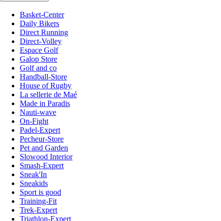
Basket-Center
Daily Bikers
Direct Running
Direct-Volley
Espace Golf
Galop Store
Golf and co
Handball-Store
House of Rugby
La sellerie de Maé
Made in Paradis
Nauti-wave
On-Fight
Padel-Expert
Pecheur-Store
Pet and Garden
Slowood Interior
Smash-Expert
Sneak'In
Sneakids
Sport is good
Training-Fit
Trek-Expert
Triathlon-Expert