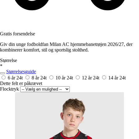
Gratis forsendelse
Giv din unge fodboldfan Milan AC hjemmebanetrøjen 2026/27, der
kombinerer komfort, stil og sportslig stolthed.
Størrelse
*
Størrelsesguide
6 år
24t
8 år
24t
10 år
24t
12 år
24t
14 år
24t
Dette felt er påkrævet
Flocktryk