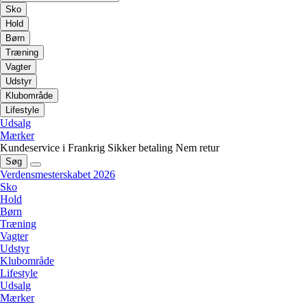
Sko
Hold
Børn
Træning
Vagter
Udstyr
Klubområde
Lifestyle
Udsalg
Mærker
Kundeservice i Frankrig
Sikker betaling
Nem retur
Søg
Verdensmesterskabet 2026
Sko
Hold
Børn
Træning
Vagter
Udstyr
Klubområde
Lifestyle
Udsalg
Mærker