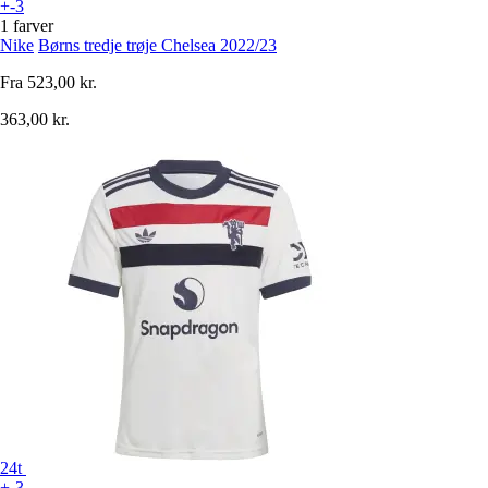
+-3
1 farver
Nike
Børns tredje trøje Chelsea 2022/23
Fra
523,00 kr.
363,00 kr.
24t
+-3