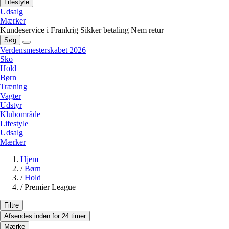
Lifestyle
Udsalg
Mærker
Kundeservice i Frankrig
Sikker betaling
Nem retur
Søg
Verdensmesterskabet 2026
Sko
Hold
Børn
Træning
Vagter
Udstyr
Klubområde
Lifestyle
Udsalg
Mærker
Hjem
/
Børn
/
Hold
/
Premier League
Filtre
Afsendes inden for 24 timer
Mærke