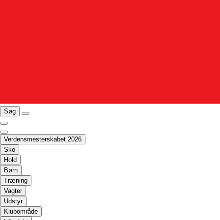
Søg
Verdensmesterskabet 2026
Sko
Hold
Børn
Træning
Vagter
Udstyr
Klubområde