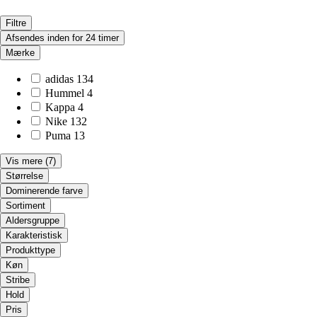
Filtre
Afsendes inden for 24 timer
Mærke
adidas
134
Hummel
4
Kappa
4
Nike
132
Puma
13
Vis mere
(7)
Størrelse
Dominerende farve
Sortiment
Aldersgruppe
Karakteristisk
Produkttype
Køn
Stribe
Hold
Pris