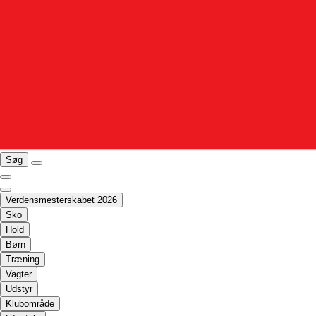
Søg
Verdensmesterskabet 2026
Sko
Hold
Børn
Træning
Vagter
Udstyr
Klubområde