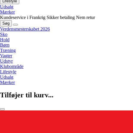
Lifestyle
Udsalg
Mærker
Kundeservice i Frankrig
Sikker betaling
Nem retur
Søg
Verdensmesterskabet 2026
Sko
Hold
Børn
Træning
Vagter
Udstyr
Klubområde
Lifestyle
Udsalg
Mærker
Tilføjer til kurv...