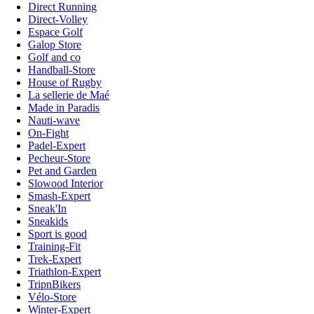
Direct Running
Direct-Volley
Espace Golf
Galop Store
Golf and co
Handball-Store
House of Rugby
La sellerie de Maé
Made in Paradis
Nauti-wave
On-Fight
Padel-Expert
Pecheur-Store
Pet and Garden
Slowood Interior
Smash-Expert
Sneak'In
Sneakids
Sport is good
Training-Fit
Trek-Expert
Triathlon-Expert
TripnBikers
Vélo-Store
Winter-Expert