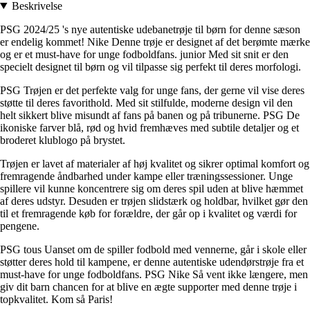
Beskrivelse
PSG 2024/25 's nye autentiske udebanetrøje til børn for denne sæson
er endelig kommet! Nike Denne trøje er designet af det berømte mærke
og er et must-have for unge fodboldfans. junior Med sit snit er den
specielt designet til børn og vil tilpasse sig perfekt til deres morfologi.
PSG Trøjen er det perfekte valg for unge fans, der gerne vil vise deres
støtte til deres favorithold. Med sit stilfulde, moderne design vil den
helt sikkert blive misundt af fans på banen og på tribunerne. PSG De
ikoniske farver blå, rød og hvid fremhæves med subtile detaljer og et
broderet klublogo på brystet.
Trøjen er lavet af materialer af høj kvalitet og sikrer optimal komfort og
fremragende åndbarhed under kampe eller træningssessioner. Unge
spillere vil kunne koncentrere sig om deres spil uden at blive hæmmet
af deres udstyr. Desuden er trøjen slidstærk og holdbar, hvilket gør den
til et fremragende køb for forældre, der går op i kvalitet og værdi for
pengene.
PSG tous Uanset om de spiller fodbold med vennerne, går i skole eller
støtter deres hold til kampene, er denne autentiske udendørstrøje fra et
must-have for unge fodboldfans. PSG Nike Så vent ikke længere, men
giv dit barn chancen for at blive en ægte supporter med denne trøje i
topkvalitet. Kom så Paris!