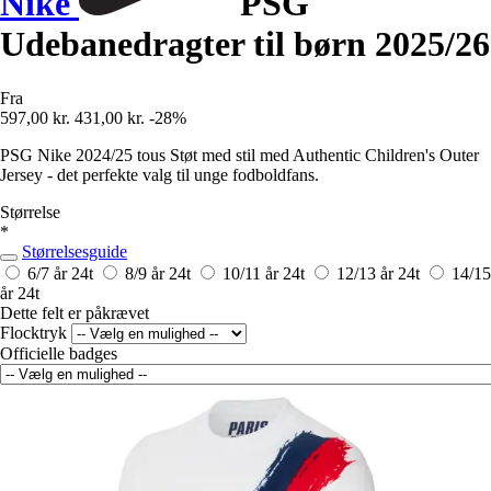
Nike
PSG
Udebanedragter til børn 2025/26
Fra
597,00 kr.
431,00 kr.
-28%
PSG Nike 2024/25 tous Støt med stil med Authentic Children's Outer
Jersey - det perfekte valg til unge fodboldfans.
Størrelse
*
Størrelsesguide
6/7 år
24t
8/9 år
24t
10/11 år
24t
12/13 år
24t
14/15
år
24t
Dette felt er påkrævet
Flocktryk
Officielle badges