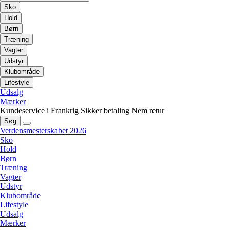
Sko
Hold
Børn
Træning
Vagter
Udstyr
Klubområde
Lifestyle
Udsalg
Mærker
Kundeservice i Frankrig
Sikker betaling
Nem retur
Søg
Verdensmesterskabet 2026
Sko
Hold
Børn
Træning
Vagter
Udstyr
Klubområde
Lifestyle
Udsalg
Mærker