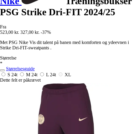
Nike
Træningsbukser
PSG Strike Dri-FIT 2024/25
Fra
523,00 kr.
327,00 kr.
-37%
Met PSG Nike Vis dit talent på banen med komforten og ydeevnen i
Strike Dri-FIT-sweatpants .
Størrelse
*
Størrelsesguide
S
24t
M
24t
L
24t
XL
Dette felt er påkrævet