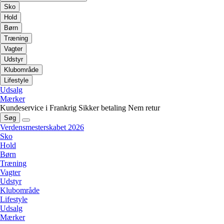
Sko
Hold
Børn
Træning
Vagter
Udstyr
Klubområde
Lifestyle
Udsalg
Mærker
Kundeservice i Frankrig
Sikker betaling
Nem retur
Søg
Verdensmesterskabet 2026
Sko
Hold
Børn
Træning
Vagter
Udstyr
Klubområde
Lifestyle
Udsalg
Mærker