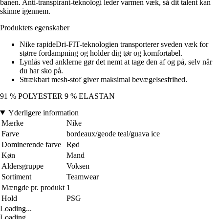
banen. Anti-transpirant-teknologi leder varmen væk, så dit talent kan
skinne igennem.
Produktets egenskaber
Nike rapideDri-FIT-teknologien transporterer sveden væk for
større fordampning og holder dig tør og komfortabel.
Lynlås ved anklerne gør det nemt at tage den af og på, selv når
du har sko på.
Strækbart mesh-stof giver maksimal bevægelsesfrihed.
91 % POLYESTER 9 % ELASTAN
Yderligere information
Mærke
Nike
Farve
bordeaux/geode teal/guava ice
Dominerende farve
Rød
Køn
Mand
Aldersgruppe
Voksen
Sortiment
Teamwear
Mængde pr. produkt
1
Hold
PSG
Loading...
Loading...