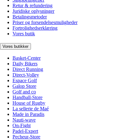
Retur & refundering
Juridiske oplysninger
Betalingsmetoder
Priser og forsendelsesmuligheder
Fortrolighedserklæring
Vores butik
Vores butikker
Basket-Center
Daily Bikers
Direct Running
Direct-Volley
Espace Golf
Galop Store
Golf and co
Handball-Store
House of Rugby
La sellerie de Maé
Made in Paradis
Nauti-wave
On-Fight
Padel-Expert
Pecheur-Store