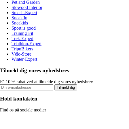
Pet and Garden
Slowood Interior
Smash-Expert
Sneak'In
Sneakids
Sport is good
Training-Fit
Trek-Expert
Triathlon-Expert
TripnBikers
Vélo-Store
Winter-Expert
Tilmeld dig vores nyhedsbrev
Få 10 % rabat ved at tilmelde dig vores nyhedsbrev
Tilmeld dig
Hold kontakten
Find os på sociale medier