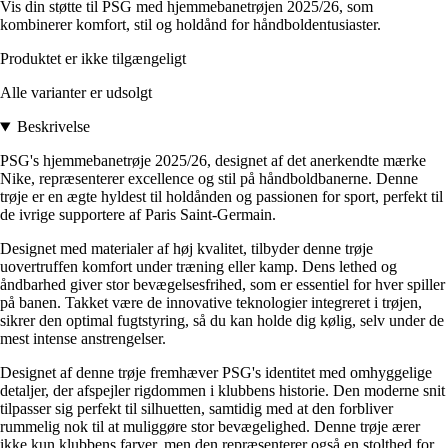
Vis din støtte til PSG med hjemmebanetrøjen 2025/26, som
kombinerer komfort, stil og holdånd for håndboldentusiaster.
Produktet er ikke tilgængeligt
Alle varianter er udsolgt
Beskrivelse
PSG's hjemmebanetrøje 2025/26, designet af det anerkendte mærke
Nike, repræsenterer excellence og stil på håndboldbanerne. Denne
trøje er en ægte hyldest til holdånden og passionen for sport, perfekt til
de ivrige supportere af Paris Saint-Germain.
Designet med materialer af høj kvalitet, tilbyder denne trøje
uovertruffen komfort under træning eller kamp. Dens lethed og
åndbarhed giver stor bevægelsesfrihed, som er essentiel for hver spiller
på banen. Takket være de innovative teknologier integreret i trøjen,
sikrer den optimal fugtstyring, så du kan holde dig kølig, selv under de
mest intense anstrengelser.
Designet af denne trøje fremhæver PSG's identitet med omhyggelige
detaljer, der afspejler rigdommen i klubbens historie. Den moderne snit
tilpasser sig perfekt til silhuetten, samtidig med at den forbliver
rummelig nok til at muliggøre stor bevægelighed. Denne trøje ærer
ikke kun klubbens farver, men den repræsenterer også en stolthed for