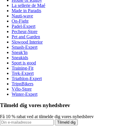
House of Rugby
La sellerie de Maé
Made in Paradis
Nauti-wave
On-Fight
Padel-Expert
Pecheur-Store
Pet and Garden
Slowood Interior
Smash-Expert
Sneak'In
Sneakids
Sport is good
Training-Fit
Trek-Expert
Triathlon-Expert
TripnBikers
Vélo-Store
Winter-Expert
Tilmeld dig vores nyhedsbrev
Få 10 % rabat ved at tilmelde dig vores nyhedsbrev
Tilmeld dig