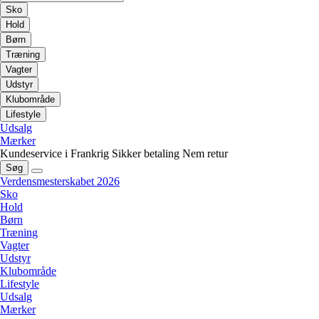
Sko
Hold
Børn
Træning
Vagter
Udstyr
Klubområde
Lifestyle
Udsalg
Mærker
Kundeservice i Frankrig
Sikker betaling
Nem retur
Søg
Verdensmesterskabet 2026
Sko
Hold
Børn
Træning
Vagter
Udstyr
Klubområde
Lifestyle
Udsalg
Mærker