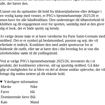
alle, der bærer den.
Uanset om du opmuntrer dit hold fra tilskuerpladserne eller deltager i
en venlig kamp med venner, er PSG's hjemmebanetrøje 2025/26 et
must-have for alle håndboldfans. Den understreger dit tilhørsforhold til
klubben og dit engagement over for sporten, samtidig med at den giver
dig et look, der er både sporty og trendy.
At vælge denne trøje er at bære værdierne fra Paris Saint-Germain med
stolthed. Det er et symbol på beslutsomhed, passion og sejr, der vil
efterlade et indtryk. Kombiner den med andet sportswear for at
fuldende dit outfit, eller tør at bære den i din hverdag for at vise din
uforbeholdne støtte til dit yndlingshold.
Ved at vælge PSG's hjemmebanetrøje 2025/26, investerer du i et
produkt, der kombinerer ydeevne, stil og sportslig stolthed. Gå ikke
glip af muligheden for at blive en del af denne unikke oplevelse, der vil
bringe dig endnu tættere på dit elskede hold.
Yderligere information
Mærke
Nike
Farve
blå
Dominerende farve
Blå
Køn
Mand