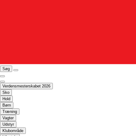
Søg
Verdensmesterskabet 2026
Sko
Hold
Børn
Træning
Vagter
Udstyr
Klubområde