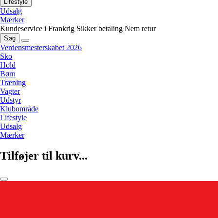
Lifestyle
Udsalg
Mærker
Kundeservice i Frankrig
Sikker betaling
Nem retur
Søg
Verdensmesterskabet 2026
Sko
Hold
Børn
Træning
Vagter
Udstyr
Klubområde
Lifestyle
Udsalg
Mærker
Tilføjer til kurv...