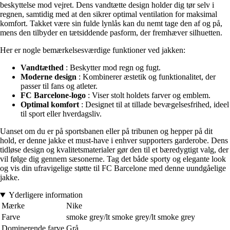
beskyttelse mod vejret. Dens vandtætte design holder dig tør selv i
regnen, samtidig med at den sikrer optimal ventilation for maksimal
komfort. Takket være sin fulde lynlås kan du nemt tage den af og på,
mens den tilbyder en tætsiddende pasform, der fremhæver silhuetten.
Her er nogle bemærkelsesværdige funktioner ved jakken:
Vandtæthed
: Beskytter mod regn og fugt.
Moderne design
: Kombinerer æstetik og funktionalitet, der
passer til fans og atleter.
FC Barcelone-logo
: Viser stolt holdets farver og emblem.
Optimal komfort
: Designet til at tillade bevægelsesfrihed, ideel
til sport eller hverdagsliv.
Uanset om du er på sportsbanen eller på tribunen og hepper på dit
hold, er denne jakke et must-have i enhver supporters garderobe. Dens
tidløse design og kvalitetsmaterialer gør den til et bæredygtigt valg, der
vil følge dig gennem sæsonerne. Tag det både sporty og elegante look
og vis din ufravigelige støtte til FC Barcelone med denne uundgåelige
jakke.
Yderligere information
Mærke
Nike
Farve
smoke grey/lt smoke grey/lt smoke grey
Dominerende farve
Grå