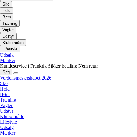
Sko
Hold
Børn
Træning
Vagter
Udstyr
Klubområde
Lifestyle
Udsalg
Mærker
Kundeservice i Frankrig
Sikker betaling
Nem retur
Søg
Verdensmesterskabet 2026
Sko
Hold
Børn
Træning
Vagter
Udstyr
Klubområde
Lifestyle
Udsalg
Mærker