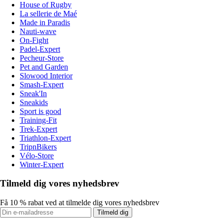
House of Rugby
La sellerie de Maé
Made in Paradis
Nauti-wave
On-Fight
Padel-Expert
Pecheur-Store
Pet and Garden
Slowood Interior
Smash-Expert
Sneak'In
Sneakids
Sport is good
Training-Fit
Trek-Expert
Triathlon-Expert
TripnBikers
Vélo-Store
Winter-Expert
Tilmeld dig vores nyhedsbrev
Få 10 % rabat ved at tilmelde dig vores nyhedsbrev
Tilmeld dig