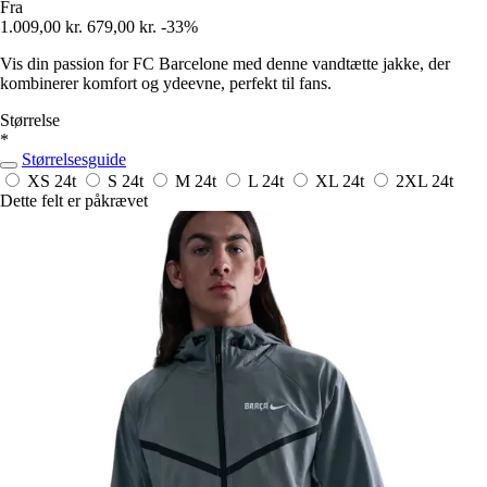
Fra
1.009,00 kr.
679,00 kr.
-33%
Vis din passion for FC Barcelone med denne vandtætte jakke, der
kombinerer komfort og ydeevne, perfekt til fans.
Størrelse
*
Størrelsesguide
XS
24t
S
24t
M
24t
L
24t
XL
24t
2XL
24t
Dette felt er påkrævet