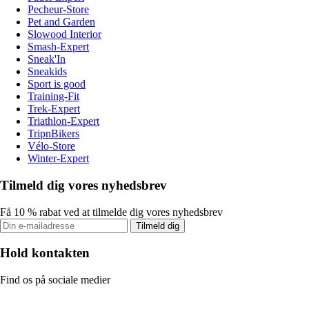
Pecheur-Store
Pet and Garden
Slowood Interior
Smash-Expert
Sneak'In
Sneakids
Sport is good
Training-Fit
Trek-Expert
Triathlon-Expert
TripnBikers
Vélo-Store
Winter-Expert
Tilmeld dig vores nyhedsbrev
Få 10 % rabat ved at tilmelde dig vores nyhedsbrev
Tilmeld dig
Hold kontakten
Find os på sociale medier