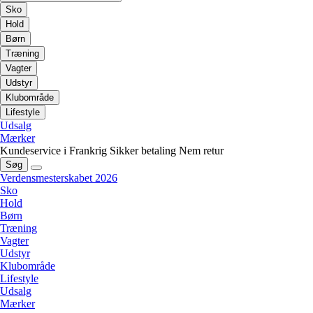
Sko
Hold
Børn
Træning
Vagter
Udstyr
Klubområde
Lifestyle
Udsalg
Mærker
Kundeservice i Frankrig
Sikker betaling
Nem retur
Søg
Verdensmesterskabet 2026
Sko
Hold
Børn
Træning
Vagter
Udstyr
Klubområde
Lifestyle
Udsalg
Mærker