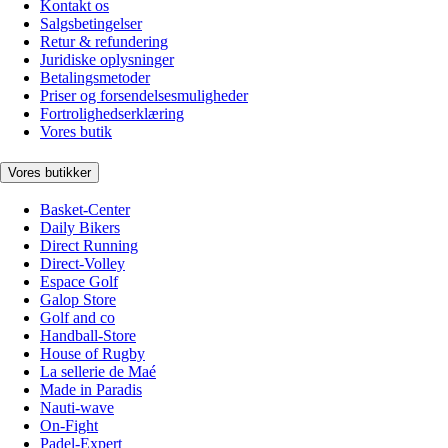
Kontakt os
Salgsbetingelser
Retur & refundering
Juridiske oplysninger
Betalingsmetoder
Priser og forsendelsesmuligheder
Fortrolighedserklæring
Vores butik
Vores butikker
Basket-Center
Daily Bikers
Direct Running
Direct-Volley
Espace Golf
Galop Store
Golf and co
Handball-Store
House of Rugby
La sellerie de Maé
Made in Paradis
Nauti-wave
On-Fight
Padel-Expert