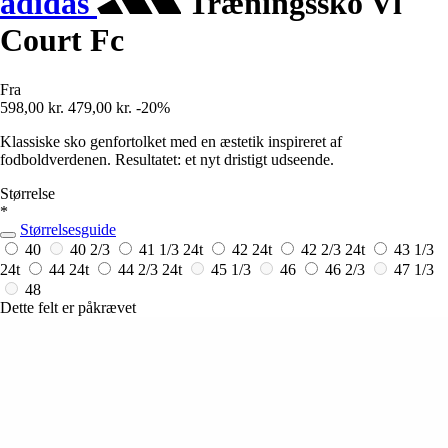
adidas
Træningssko Vl
Court Fc
Fra
598,00 kr.
479,00 kr.
-20%
Klassiske sko genfortolket med en æstetik inspireret af
fodboldverdenen. Resultatet: et nyt dristigt udseende.
Størrelse
*
Størrelsesguide
40
40 2/3
41 1/3
24t
42
24t
42 2/3
24t
43 1/3
24t
44
24t
44 2/3
24t
45 1/3
46
46 2/3
47 1/3
48
Dette felt er påkrævet