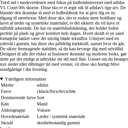
Træd ind i modeverdenen med fokus på fodbolduniverset med adidas
VL Court 00s skoene. Disse sko er et ægte nik til adidas's rige arv. De
blander den ikoniske tå med et fodboldlook for at give dig en ny
tilgang til streetwear. Med disse sko, der er endnu mere holdbare og
lavet af læder og syntetiske materialer, er det sikkert: du vil have et
stilfuldt udseende. De har en snørebåndslukning, der holder foden
perfekt på plads og giver komfort hele dagen. Hvert skridt er en sand
fornøjelse takket være det utrolig bløde tekstilfor. Udstyret med en
ydersål i gummi, har disse sko pålidelig trækkraft, uanset hvor du går.
De sikrer fremragende stabilitet, så du kan bevæge dig med selvtillid.
Designet til alle der elsker at fusionere ikoniske og moderne looks, gør
dette par det muligt at udtrykke sin stil med flair. Uanset om du besøger
nye steder eller tilbringer tid med venner, vil disse sko hurtigt blive
uundgåelige i din hverdag.
Yderligere information
Mærke
adidas
Farve
cblack/ftwwht/cwhite
Dominerende farve
Sort
Køn
Mand
Aldersgruppe
Voksen
Hovedmateriale
Læder / syntetisk materiale
Skosål
skrubebestandig gummi