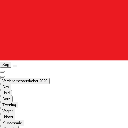
Søg
Verdensmesterskabet 2026
Sko
Hold
Børn
Træning
Vagter
Udstyr
Klubområde