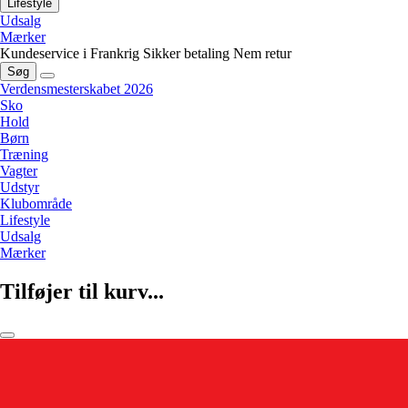
Lifestyle
Udsalg
Mærker
Kundeservice i Frankrig
Sikker betaling
Nem retur
Søg
Verdensmesterskabet 2026
Sko
Hold
Børn
Træning
Vagter
Udstyr
Klubområde
Lifestyle
Udsalg
Mærker
Tilføjer til kurv...