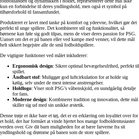
fodboldånden og dynamikken i holdet, repræsenterer dette mål ikke
kun en forbindelse til deres yndlingshold, men også et symbol på
tilhørsforhold til fansamfundet.
Produkteret er lavet med tanke på komfort og ydeevne, hvilket gør det
perfekt til unge spillere. Det kombinerer stil og funktionalitet, så
børnene kan føle sig godt tilpas, mens de viser deres passion for PSG.
Uanset om det er på banen eller ved kampe med venner, vil dette mål
helt sikkert begejstre alle de små fodboldspillere.
De vigtigste funktioner ved målet inkluderer:
Ergonomisk design
: Sikrer optimal bevægelsesfrihed, perfekt til
spillet.
Åndbart stof
: Muliggør god luftcirkulation for at holde sig
kølig, selv under de mest intense anstrengelser.
Holdlogo
: Viser stolt PSG’s våbenskjold, en uundgåelig detalje
for fans.
Moderne design
: Kombinerer tradition og innovation, dette mål
skiller sig ud med sin unikke æstetik.
Denne trøje er ikke bare et tøj, det er en erklæring om loyalitet over for
et hold, der har formået at vinde hjertet hos mange fodboldentusiaster
verden over. Giv dit barn muligheden for at bære farverne fra sit
yndlingshold og drømme på banen som de store spillere.