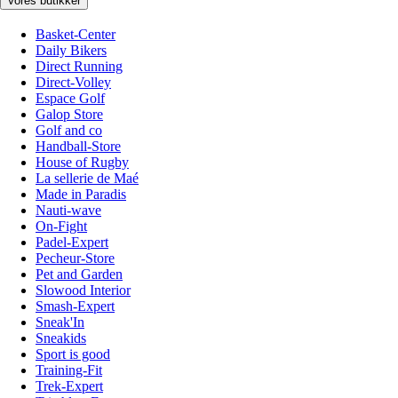
Vores butikker
Basket-Center
Daily Bikers
Direct Running
Direct-Volley
Espace Golf
Galop Store
Golf and co
Handball-Store
House of Rugby
La sellerie de Maé
Made in Paradis
Nauti-wave
On-Fight
Padel-Expert
Pecheur-Store
Pet and Garden
Slowood Interior
Smash-Expert
Sneak'In
Sneakids
Sport is good
Training-Fit
Trek-Expert