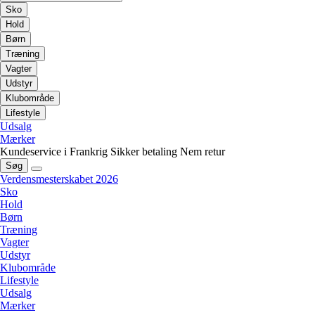
Sko
Hold
Børn
Træning
Vagter
Udstyr
Klubområde
Lifestyle
Udsalg
Mærker
Kundeservice i Frankrig
Sikker betaling
Nem retur
Søg
Verdensmesterskabet 2026
Sko
Hold
Børn
Træning
Vagter
Udstyr
Klubområde
Lifestyle
Udsalg
Mærker