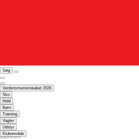
Søg
Verdensmesterskabet 2026
Sko
Hold
Børn
Træning
Vagter
Udstyr
Klubområde