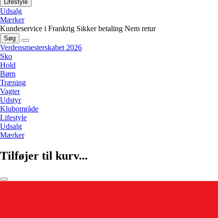
Lifestyle
Udsalg
Mærker
Kundeservice i Frankrig
Sikker betaling
Nem retur
Søg
Verdensmesterskabet 2026
Sko
Hold
Børn
Træning
Vagter
Udstyr
Klubområde
Lifestyle
Udsalg
Mærker
Tilføjer til kurv...