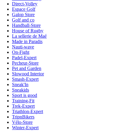
Direct-Volley
Espace Golf
Galop Store
Golf and co
Handball-Store
House of Rugby
La sellerie de Maé
Made in Paradis
Nauti-wave
On-Fight
Padel-Expert
Pecheur-Store
Pet and Garden
Slowood Interior
Smash-Expert
Sneak'In
Sneakids
Sport is good
Training-Fit
Trek-Expert
Triathlon-Expert
TripnBikers
Vélo-Store
Winter-Expert