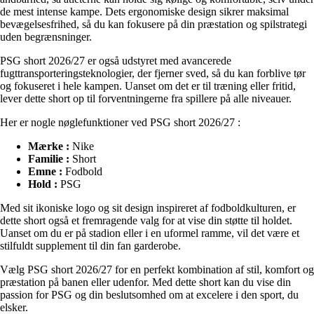
de mest intense kampe. Dets ergonomiske design sikrer maksimal
bevægelsesfrihed, så du kan fokusere på din præstation og spilstrategi
uden begrænsninger.
PSG short 2026/27 er også udstyret med avancerede
fugttransporteringsteknologier, der fjerner sved, så du kan forblive tør
og fokuseret i hele kampen. Uanset om det er til træning eller fritid,
lever dette short op til forventningerne fra spillere på alle niveauer.
Her er nogle nøglefunktioner ved PSG short 2026/27 :
Mærke :
Nike
Familie :
Short
Emne :
Fodbold
Hold :
PSG
Med sit ikoniske logo og sit design inspireret af fodboldkulturen, er
dette short også et fremragende valg for at vise din støtte til holdet.
Uanset om du er på stadion eller i en uformel ramme, vil det være et
stilfuldt supplement til din fan garderobe.
Vælg PSG short 2026/27 for en perfekt kombination af stil, komfort og
præstation på banen eller udenfor. Med dette short kan du vise din
passion for PSG og din beslutsomhed om at excelere i den sport, du
elsker.