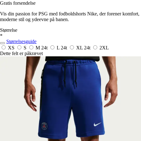
Gratis forsendelse
Vis din passion for PSG med fodboldshorts Nike, der forener komfort,
moderne stil og ydeevne på banen.
Størrelse
*
Størrelsesguide
XS
S
M
24t
L
24t
XL
24t
2XL
Dette felt er påkrævet