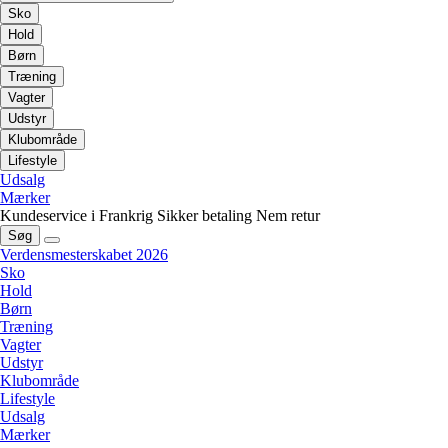
Sko
Hold
Børn
Træning
Vagter
Udstyr
Klubområde
Lifestyle
Udsalg
Mærker
Kundeservice i Frankrig
Sikker betaling
Nem retur
Søg
Verdensmesterskabet 2026
Sko
Hold
Børn
Træning
Vagter
Udstyr
Klubområde
Lifestyle
Udsalg
Mærker