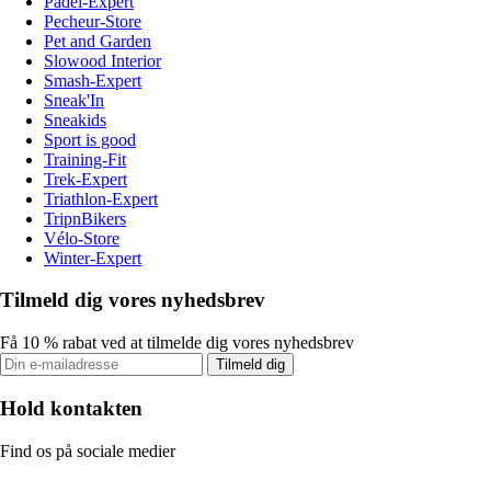
Padel-Expert
Pecheur-Store
Pet and Garden
Slowood Interior
Smash-Expert
Sneak'In
Sneakids
Sport is good
Training-Fit
Trek-Expert
Triathlon-Expert
TripnBikers
Vélo-Store
Winter-Expert
Tilmeld dig vores nyhedsbrev
Få 10 % rabat ved at tilmelde dig vores nyhedsbrev
Tilmeld dig
Hold kontakten
Find os på sociale medier