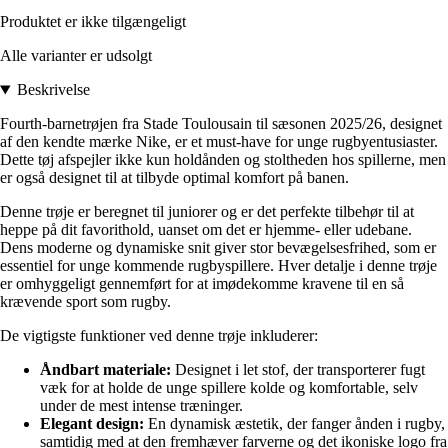
Produktet er ikke tilgængeligt
Alle varianter er udsolgt
Beskrivelse
Fourth-barnetrøjen fra Stade Toulousain til sæsonen 2025/26, designet
af den kendte mærke Nike, er et must-have for unge rugbyentusiaster.
Dette tøj afspejler ikke kun holdånden og stoltheden hos spillerne, men
er også designet til at tilbyde optimal komfort på banen.
Denne trøje er beregnet til juniorer og er det perfekte tilbehør til at
heppe på dit favorithold, uanset om det er hjemme- eller udebane.
Dens moderne og dynamiske snit giver stor bevægelsesfrihed, som er
essentiel for unge kommende rugbyspillere. Hver detalje i denne trøje
er omhyggeligt gennemført for at imødekomme kravene til en så
krævende sport som rugby.
De vigtigste funktioner ved denne trøje inkluderer:
Åndbart materiale:
Designet i let stof, der transporterer fugt
væk for at holde de unge spillere kolde og komfortable, selv
under de mest intense træninger.
Elegant design:
En dynamisk æstetik, der fanger ånden i rugby,
samtidig med at den fremhæver farverne og det ikoniske logo fra