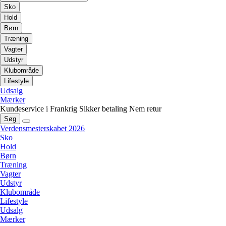
Sko
Hold
Børn
Træning
Vagter
Udstyr
Klubområde
Lifestyle
Udsalg
Mærker
Kundeservice i Frankrig
Sikker betaling
Nem retur
Søg
Verdensmesterskabet 2026
Sko
Hold
Børn
Træning
Vagter
Udstyr
Klubområde
Lifestyle
Udsalg
Mærker