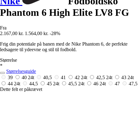
Nike
Fodboldsko
Phantom 6 High Elite LV8 FG
Fra
2.167,00 kr.
1.564,00 kr.
-28%
Frig din potentiale på banen med de Nike Phantom 6, de perfekte
ledsagere til ydeevne og stil til fodbold.
Størrelse
*
Størrelsesguide
39
40
24t
40,5
41
42
24t
42,5
24t
43
24t
44
24t
44,5
45
24t
45,5
24t
46
24t
47
47,5
Dette felt er påkrævet