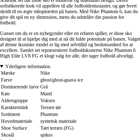
Æstetisk set har disse sko et moderne og strømlinet design. Deres
sofistikerede look vil appellere til alle fodboldentusiaster, og gør hvert
skridt til en ægte stiloptræden på banen. Med Nike Phantom 6, kan du
give dit spil en ny dimension, mens du udstråler din passion for
fodbold.
Uanset om du er en nybegynder eller en erfaren spiller, er disse sko
designet til at hjælpe dig med at nå dit fulde potentiale på banen. Valget
af denne ikoniske model er lig med selvtillid og beslutsomhed for at
excellere. Samlet set repræsenterer fodboldskonerne Nike Phantom 6
High Elite LV8 FG et klogt valg for alle, der tager fodbold alvorligt.
Yderligere information
Mærke
Nike
Farve
ghost/ghost-guava ice
Dominerende farve
Grå
Køn
Mand
Aldersgruppe
Voksen
Karakteristisk
Terræn tør
Sortiment
Phantom
Hovedmateriale
syntetisk materiale
Shoe Surface
Tørt terræn (FG)
Skosål
spikes