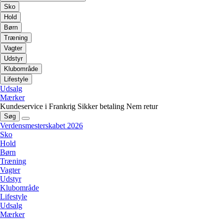
Sko
Hold
Børn
Træning
Vagter
Udstyr
Klubområde
Lifestyle
Udsalg
Mærker
Kundeservice i Frankrig
Sikker betaling
Nem retur
Søg
Verdensmesterskabet 2026
Sko
Hold
Børn
Træning
Vagter
Udstyr
Klubområde
Lifestyle
Udsalg
Mærker