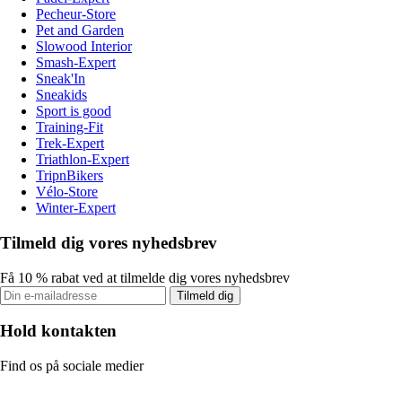
Pecheur-Store
Pet and Garden
Slowood Interior
Smash-Expert
Sneak'In
Sneakids
Sport is good
Training-Fit
Trek-Expert
Triathlon-Expert
TripnBikers
Vélo-Store
Winter-Expert
Tilmeld dig vores nyhedsbrev
Få 10 % rabat ved at tilmelde dig vores nyhedsbrev
Tilmeld dig
Hold kontakten
Find os på sociale medier