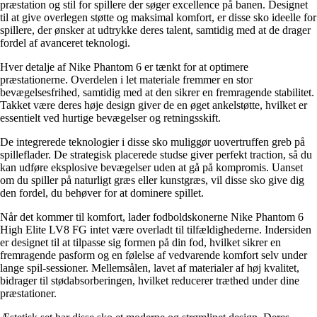
præstation og stil for spillere der søger excellence på banen. Designet
til at give overlegen støtte og maksimal komfort, er disse sko ideelle for
spillere, der ønsker at udtrykke deres talent, samtidig med at de drager
fordel af avanceret teknologi.
Hver detalje af Nike Phantom 6 er tænkt for at optimere
præstationerne. Overdelen i let materiale fremmer en stor
bevægelsesfrihed, samtidig med at den sikrer en fremragende stabilitet.
Takket være deres høje design giver de en øget ankelstøtte, hvilket er
essentielt ved hurtige bevægelser og retningsskift.
De integrerede teknologier i disse sko muliggør uovertruffen greb på
spilleflader. De strategisk placerede studse giver perfekt traction, så du
kan udføre eksplosive bevægelser uden at gå på kompromis. Uanset
om du spiller på naturligt græs eller kunstgræs, vil disse sko give dig
den fordel, du behøver for at dominere spillet.
Når det kommer til komfort, lader fodboldskonerne Nike Phantom 6
High Elite LV8 FG intet være overladt til tilfældighederne. Indersiden
er designet til at tilpasse sig formen på din fod, hvilket sikrer en
fremragende pasform og en følelse af vedvarende komfort selv under
lange spil-sessioner. Mellemsålen, lavet af materialer af høj kvalitet,
bidrager til stødabsorberingen, hvilket reducerer træthed under dine
præstationer.