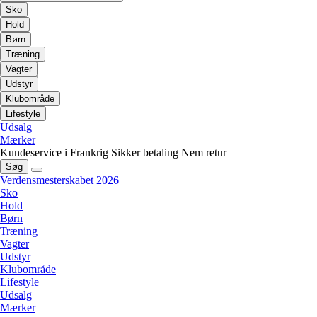
Sko
Hold
Børn
Træning
Vagter
Udstyr
Klubområde
Lifestyle
Udsalg
Mærker
Kundeservice i Frankrig
Sikker betaling
Nem retur
Søg
Verdensmesterskabet 2026
Sko
Hold
Børn
Træning
Vagter
Udstyr
Klubområde
Lifestyle
Udsalg
Mærker