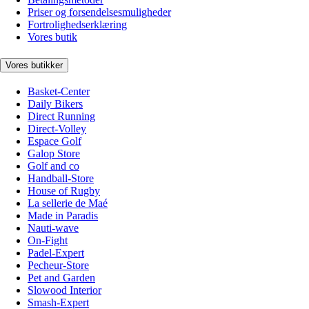
Priser og forsendelsesmuligheder
Fortrolighedserklæring
Vores butik
Vores butikker
Basket-Center
Daily Bikers
Direct Running
Direct-Volley
Espace Golf
Galop Store
Golf and co
Handball-Store
House of Rugby
La sellerie de Maé
Made in Paradis
Nauti-wave
On-Fight
Padel-Expert
Pecheur-Store
Pet and Garden
Slowood Interior
Smash-Expert