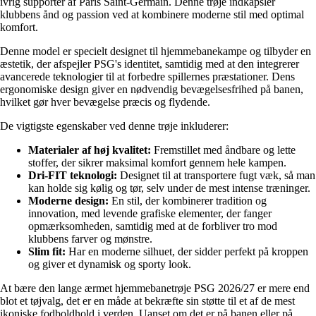
ivrig supporter af Paris Saint-Germain. Denne trøje indkapsler
klubbens ånd og passion ved at kombinere moderne stil med optimal
komfort.
Denne model er specielt designet til hjemmebanekampe og tilbyder en
æstetik, der afspejler PSG's identitet, samtidig med at den integrerer
avancerede teknologier til at forbedre spillernes præstationer. Dens
ergonomiske design giver en nødvendig bevægelsesfrihed på banen,
hvilket gør hver bevægelse præcis og flydende.
De vigtigste egenskaber ved denne trøje inkluderer:
Materialer af høj kvalitet:
Fremstillet med åndbare og lette
stoffer, der sikrer maksimal komfort gennem hele kampen.
Dri-FIT teknologi:
Designet til at transportere fugt væk, så man
kan holde sig kølig og tør, selv under de mest intense træninger.
Moderne design:
En stil, der kombinerer tradition og
innovation, med levende grafiske elementer, der fanger
opmærksomheden, samtidig med at de forbliver tro mod
klubbens farver og mønstre.
Slim fit:
Har en moderne silhuet, der sidder perfekt på kroppen
og giver et dynamisk og sporty look.
At bære den lange ærmet hjemmebanetrøje PSG 2026/27 er mere end
blot et tøjvalg, det er en måde at bekræfte sin støtte til et af de mest
ikoniske fodboldhold i verden. Uanset om det er på banen eller på