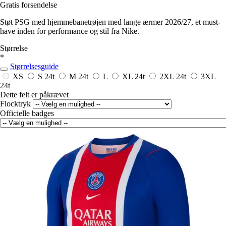
Gratis forsendelse
Støt PSG med hjemmebanetrøjen med lange ærmer 2026/27, et must-
have inden for performance og stil fra Nike.
Størrelse
*
Størrelsesguide
XS
S
24t
M
24t
L
XL
24t
2XL
24t
3XL
24t
Dette felt er påkrævet
Flocktryk
Officielle badges