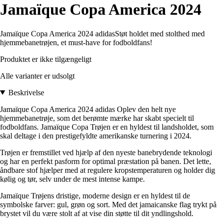
Jamaïque Copa America 2024
Jamaïque Copa America 2024 adidasStøt holdet med stolthed med
hjemmebanetrøjen, et must-have for fodboldfans!
Produktet er ikke tilgængeligt
Alle varianter er udsolgt
Beskrivelse
Jamaïque Copa America 2024 adidas Oplev den helt nye
hjemmebanetrøje, som det berømte mærke har skabt specielt til
fodboldfans. Jamaïque Copa Trøjen er en hyldest til landsholdet, som
skal deltage i den prestigefyldte amerikanske turnering i 2024.
Trøjen er fremstillet ved hjælp af den nyeste banebrydende teknologi
og har en perfekt pasform for optimal præstation på banen. Det lette,
åndbare stof hjælper med at regulere kropstemperaturen og holder dig
kølig og tør, selv under de mest intense kampe.
Jamaïque Trøjens dristige, moderne design er en hyldest til de
symbolske farver: gul, grøn og sort. Med det jamaicanske flag trykt på
brystet vil du være stolt af at vise din støtte til dit yndlingshold.