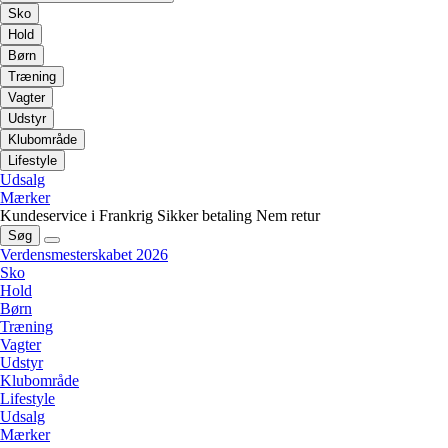
Sko
Hold
Børn
Træning
Vagter
Udstyr
Klubområde
Lifestyle
Udsalg
Mærker
Kundeservice i Frankrig
Sikker betaling
Nem retur
Søg
Verdensmesterskabet 2026
Sko
Hold
Børn
Træning
Vagter
Udstyr
Klubområde
Lifestyle
Udsalg
Mærker