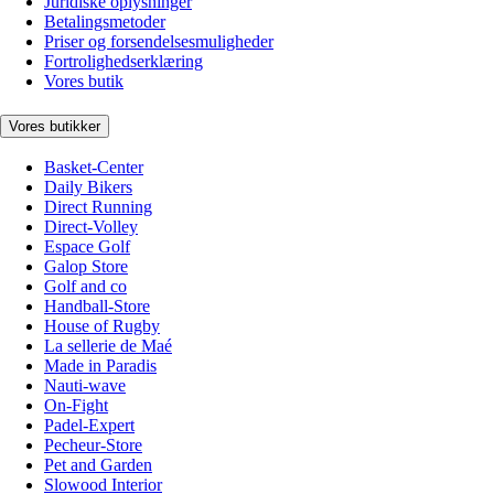
Juridiske oplysninger
Betalingsmetoder
Priser og forsendelsesmuligheder
Fortrolighedserklæring
Vores butik
Vores butikker
Basket-Center
Daily Bikers
Direct Running
Direct-Volley
Espace Golf
Galop Store
Golf and co
Handball-Store
House of Rugby
La sellerie de Maé
Made in Paradis
Nauti-wave
On-Fight
Padel-Expert
Pecheur-Store
Pet and Garden
Slowood Interior