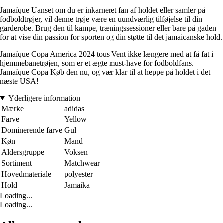
Jamaïque Uanset om du er inkarneret fan af holdet eller samler på
fodboldtrøjer, vil denne trøje være en uundværlig tilføjelse til din
garderobe. Brug den til kampe, træningssessioner eller bare på gaden
for at vise din passion for sporten og din støtte til det jamaicanske hold.
Jamaïque Copa America 2024 tous Vent ikke længere med at få fat i
hjemmebanetrøjen, som er et ægte must-have for fodboldfans.
Jamaïque Copa Køb den nu, og vær klar til at heppe på holdet i det
næste USA!
Yderligere information
Mærke
adidas
Farve
Yellow
Dominerende farve
Gul
Køn
Mand
Aldersgruppe
Voksen
Sortiment
Matchwear
Hovedmateriale
polyester
Hold
Jamaika
Loading...
Loading...