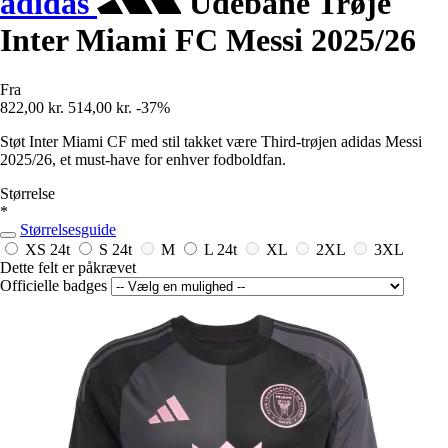
adidas
Udebane Trøje
Inter Miami FC Messi 2025/26
Fra
822,00 kr.
514,00 kr.
-37%
Støt Inter Miami CF med stil takket være Third-trøjen adidas Messi
2025/26, et must-have for enhver fodboldfan.
Størrelse
*
Størrelsesguide
XS
24t
S
24t
M
L
24t
XL
2XL
3XL
Dette felt er påkrævet
Officielle badges