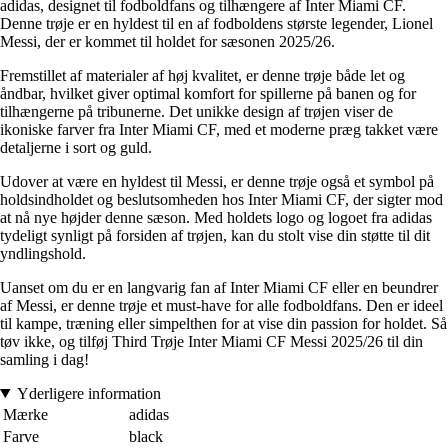
adidas, designet til fodboldfans og tilhængere af Inter Miami CF.
Denne trøje er en hyldest til en af fodboldens største legender, Lionel
Messi, der er kommet til holdet for sæsonen 2025/26.
Fremstillet af materialer af høj kvalitet, er denne trøje både let og
åndbar, hvilket giver optimal komfort for spillerne på banen og for
tilhængerne på tribunerne. Det unikke design af trøjen viser de
ikoniske farver fra Inter Miami CF, med et moderne præg takket være
detaljerne i sort og guld.
Udover at være en hyldest til Messi, er denne trøje også et symbol på
holdsindholdet og beslutsomheden hos Inter Miami CF, der sigter mod
at nå nye højder denne sæson. Med holdets logo og logoet fra adidas
tydeligt synligt på forsiden af trøjen, kan du stolt vise din støtte til dit
yndlingshold.
Uanset om du er en langvarig fan af Inter Miami CF eller en beundrer
af Messi, er denne trøje et must-have for alle fodboldfans. Den er ideel
til kampe, træning eller simpelthen for at vise din passion for holdet. Så
tøv ikke, og tilføj Third Trøje Inter Miami CF Messi 2025/26 til din
samling i dag!
Yderligere information
Mærke
adidas
Farve
black