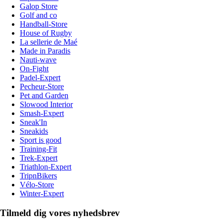
Galop Store
Golf and co
Handball-Store
House of Rugby
La sellerie de Maé
Made in Paradis
Nauti-wave
On-Fight
Padel-Expert
Pecheur-Store
Pet and Garden
Slowood Interior
Smash-Expert
Sneak'In
Sneakids
Sport is good
Training-Fit
Trek-Expert
Triathlon-Expert
TripnBikers
Vélo-Store
Winter-Expert
Tilmeld dig vores nyhedsbrev