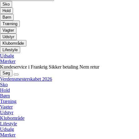
Sko
Hold
Børn
Træning
Vagter
Udstyr
Klubområde
Lifestyle
Udsalg
Mærker
Kundeservice i Frankrig
Sikker betaling
Nem retur
Søg
Verdensmesterskabet 2026
Sko
Hold
Børn
Træning
Vagter
Udstyr
Klubområde
Lifestyle
Udsalg
Mærker