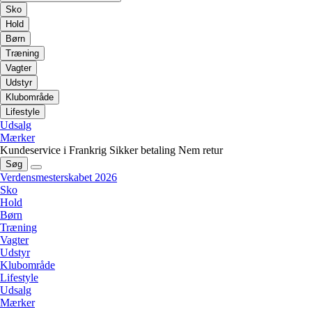
Sko
Hold
Børn
Træning
Vagter
Udstyr
Klubområde
Lifestyle
Udsalg
Mærker
Kundeservice i Frankrig
Sikker betaling
Nem retur
Søg
Verdensmesterskabet 2026
Sko
Hold
Børn
Træning
Vagter
Udstyr
Klubområde
Lifestyle
Udsalg
Mærker