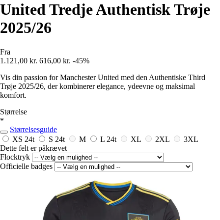
United Tredje Authentisk Trøje
2025/26
Fra
1.121,00 kr.
616,00 kr.
-45%
Vis din passion for Manchester United med den Authentiske Third
Trøje 2025/26, der kombinerer elegance, ydeevne og maksimal
komfort.
Størrelse
*
Størrelsesguide
XS
24t
S
24t
M
L
24t
XL
2XL
3XL
Dette felt er påkrævet
Flocktryk
Officielle badges