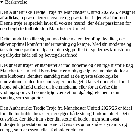
Beskrivelse
Den Authentiske Tredje Trøje fra Manchester United 2025/26, designet
af
adidas
, repræsenterer elegance og præstation i hjertet af fodbold.
Denne trøje er specielt lavet til voksne mænd, der deler passionen for
den berømte fodboldklub Manchester United.
Dette produkt skiller sig ud med sine materialer af høj kvalitet, der
sikrer optimal komfort under træning og kampe. Med sin moderne og
tætsiddende pasform tilpasser den sig perfekt til spillernes kropsform
og tilbyder både stil og bevægelsesfrihed.
Designet af trøjen er inspireret af traditionerne og den rige historie bag
Manchester United. Hver detalje er omhyggeligt gennemtænkt for at
ære klubbens identitet, samtidig med at de nyeste teknologiske
innovationer inden for sportstøj er inddraget. Uanset om det er for at
heppe på dit hold under en hjemmekamp eller for at dyrke din
yndlingssport, vil denne trøje være et uundgåeligt element i din
samling som supporter.
Den Authentiske Tredje Trøje fra Manchester United 2025/26 er ideel
for alle fodboldentusiaster, der søger både stil og funktionalitet. Det er
et stykke, der ikke kun viser din støtte til holdet, men som også
bidrager til præstation på banen. Dens design udstråler dynamik og
energi, som er essentielle i fodboldverdenen.