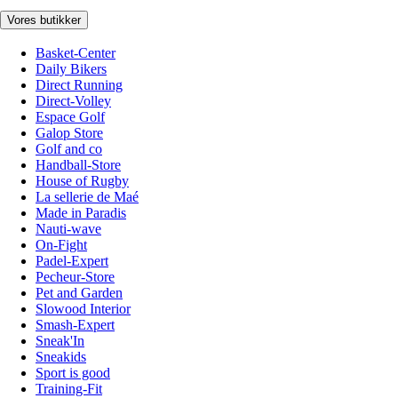
Vores butikker
Basket-Center
Daily Bikers
Direct Running
Direct-Volley
Espace Golf
Galop Store
Golf and co
Handball-Store
House of Rugby
La sellerie de Maé
Made in Paradis
Nauti-wave
On-Fight
Padel-Expert
Pecheur-Store
Pet and Garden
Slowood Interior
Smash-Expert
Sneak'In
Sneakids
Sport is good
Training-Fit