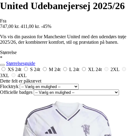
United Udebanejersej 2025/26
Fra
747,00 kr.
411,00 kr.
-45%
Vis vis din passion for Manchester United med den udendørs trøje
2025/26, der kombinerer komfort, stil og præstation på banen.
Størrelse
*
Størrelsesguide
XS
24t
S
24t
M
24t
L
24t
XL
24t
2XL
3XL
4XL
Dette felt er påkrævet
Flocktryk
Officielle badges