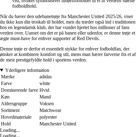
vist, hvilket symboliserer tilhørsforholdet til et af verdens største
fodboldhold.
Når du bærer den udebanetrøje fra Manchester United 2025/26, viser
du ikke kun din troskab til holdet, men du træder også ind i traditionen
hos en legendarisk klub, der har vundet hjertet hos millioner af fans
verden over. Uanset om det er på banen eller udenfor, er denne trøje et
ægte must-have for enhver supporter af Red Devils.
Denne trøje er derfor et essentielt stykke for enhver fodboldfan, der
ønsker at kombinere komfort og stil, mens man bærer farverne fra et af
de mest prestigefyldte hold i sportens verden.
Yderligere information
Mærke
adidas
Farve
white
Dominerende farve
Hvid
Køn
Mand
Aldersgruppe
Voksen
Sortiment
Matchwear
Hovedmateriale
polyester
Hold
Manchester United
Loading...
Loading...