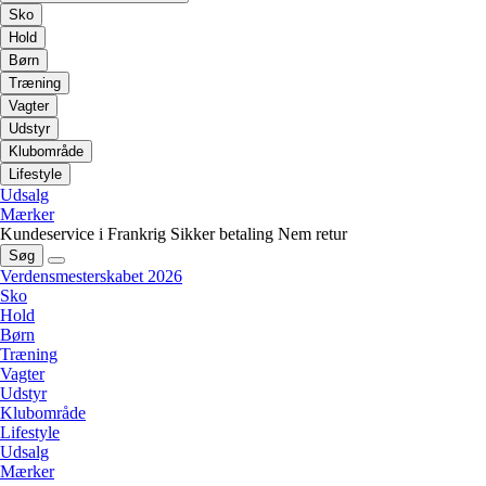
Sko
Hold
Børn
Træning
Vagter
Udstyr
Klubområde
Lifestyle
Udsalg
Mærker
Kundeservice i Frankrig
Sikker betaling
Nem retur
Søg
Verdensmesterskabet 2026
Sko
Hold
Børn
Træning
Vagter
Udstyr
Klubområde
Lifestyle
Udsalg
Mærker