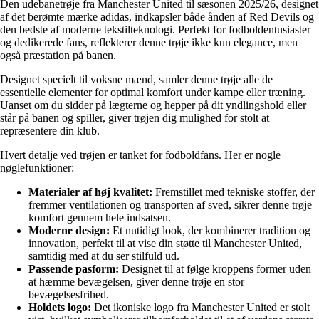
Den udebanetrøje fra Manchester United til sæsonen 2025/26, designet
af det berømte mærke adidas, indkapsler både ånden af Red Devils og
den bedste af moderne tekstilteknologi. Perfekt for fodboldentusiaster
og dedikerede fans, reflekterer denne trøje ikke kun elegance, men
også præstation på banen.
Designet specielt til voksne mænd, samler denne trøje alle de
essentielle elementer for optimal komfort under kampe eller træning.
Uanset om du sidder på lægterne og hepper på dit yndlingshold eller
står på banen og spiller, giver trøjen dig mulighed for stolt at
repræsentere din klub.
Hvert detalje ved trøjen er tanket for fodboldfans. Her er nogle
nøglefunktioner:
Materialer af høj kvalitet:
Fremstillet med tekniske stoffer, der
fremmer ventilationen og transporten af sved, sikrer denne trøje
komfort gennem hele indsatsen.
Moderne design:
Et nutidigt look, der kombinerer tradition og
innovation, perfekt til at vise din støtte til Manchester United,
samtidig med at du ser stilfuld ud.
Passende pasform:
Designet til at følge kroppens former uden
at hæmme bevægelsen, giver denne trøje en stor
bevægelsesfrihed.
Holdets logo:
Det ikoniske logo fra Manchester United er stolt