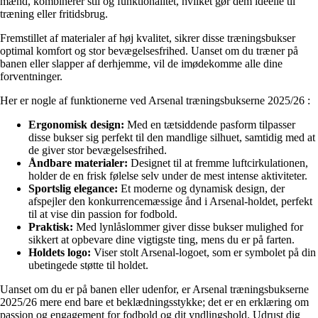
mænd, kombinerer stil og funktionalitet, hvilket gør dem ideelle til
træning eller fritidsbrug.
Fremstillet af materialer af høj kvalitet, sikrer disse træningsbukser
optimal komfort og stor bevægelsesfrihed. Uanset om du træner på
banen eller slapper af derhjemme, vil de imødekomme alle dine
forventninger.
Her er nogle af funktionerne ved Arsenal træningsbukserne 2025/26 :
Ergonomisk design:
Med en tætsiddende pasform tilpasser
disse bukser sig perfekt til den mandlige silhuet, samtidig med at
de giver stor bevægelsesfrihed.
Åndbare materialer:
Designet til at fremme luftcirkulationen,
holder de en frisk følelse selv under de mest intense aktiviteter.
Sportslig elegance:
Et moderne og dynamisk design, der
afspejler den konkurrencemæssige ånd i Arsenal-holdet, perfekt
til at vise din passion for fodbold.
Praktisk:
Med lynlåslommer giver disse bukser mulighed for
sikkert at opbevare dine vigtigste ting, mens du er på farten.
Holdets logo:
Viser stolt Arsenal-logoet, som er symbolet på din
ubetingede støtte til holdet.
Uanset om du er på banen eller udenfor, er Arsenal træningsbukserne
2025/26 mere end bare et beklædningsstykke; det er en erklæring om
passion og engagement for fodbold og dit yndlingshold. Udrust dig