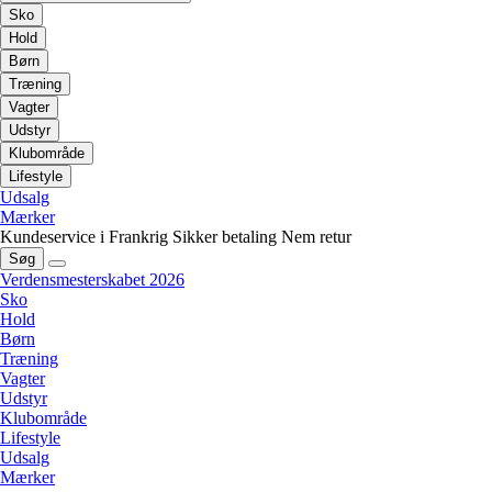
Sko
Hold
Børn
Træning
Vagter
Udstyr
Klubområde
Lifestyle
Udsalg
Mærker
Kundeservice i Frankrig
Sikker betaling
Nem retur
Søg
Verdensmesterskabet 2026
Sko
Hold
Børn
Træning
Vagter
Udstyr
Klubområde
Lifestyle
Udsalg
Mærker