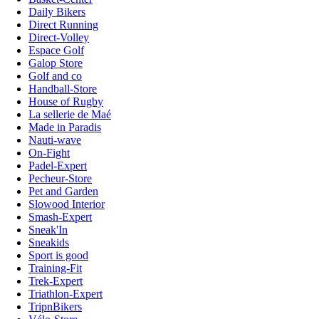
Daily Bikers
Direct Running
Direct-Volley
Espace Golf
Galop Store
Golf and co
Handball-Store
House of Rugby
La sellerie de Maé
Made in Paradis
Nauti-wave
On-Fight
Padel-Expert
Pecheur-Store
Pet and Garden
Slowood Interior
Smash-Expert
Sneak'In
Sneakids
Sport is good
Training-Fit
Trek-Expert
Triathlon-Expert
TripnBikers