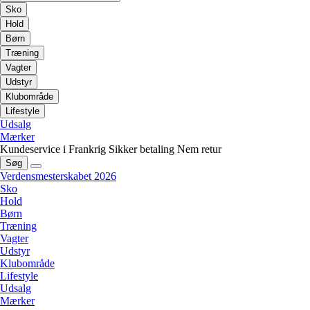
Sko
Hold
Børn
Træning
Vagter
Udstyr
Klubområde
Lifestyle
Udsalg
Mærker
Kundeservice i Frankrig
Sikker betaling
Nem retur
Søg
Verdensmesterskabet 2026
Sko
Hold
Børn
Træning
Vagter
Udstyr
Klubområde
Lifestyle
Udsalg
Mærker