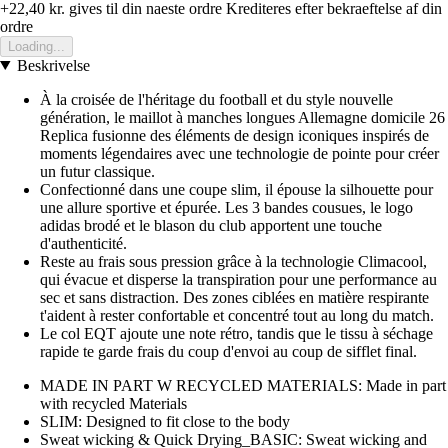
+22,40 kr.
gives til din naeste ordre
Krediteres efter bekraeftelse af din
ordre
Loading...
Beskrivelse
À la croisée de l'héritage du football et du style nouvelle
génération, le maillot à manches longues Allemagne domicile 26
Replica fusionne des éléments de design iconiques inspirés de
moments légendaires avec une technologie de pointe pour créer
un futur classique.
Confectionné dans une coupe slim, il épouse la silhouette pour
une allure sportive et épurée. Les 3 bandes cousues, le logo
adidas brodé et le blason du club apportent une touche
d'authenticité.
Reste au frais sous pression grâce à la technologie Climacool,
qui évacue et disperse la transpiration pour une performance au
sec et sans distraction. Des zones ciblées en matière respirante
t'aident à rester confortable et concentré tout au long du match.
Le col EQT ajoute une note rétro, tandis que le tissu à séchage
rapide te garde frais du coup d'envoi au coup de sifflet final.
MADE IN PART W RECYCLED MATERIALS: Made in part
with recycled Materials
SLIM: Designed to fit close to the body
Sweat wicking & Quick Drying_BASIC: Sweat wicking and