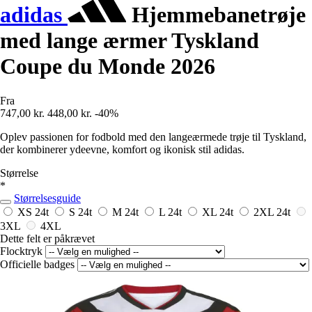
adidas
Hjemmebanetrøje
med lange ærmer Tyskland
Coupe du Monde 2026
Fra
747,00 kr.
448,00 kr.
-40%
Oplev passionen for fodbold med den langeærmede trøje til Tyskland,
der kombinerer ydeevne, komfort og ikonisk stil adidas.
Størrelse
*
Størrelsesguide
XS
24t
S
24t
M
24t
L
24t
XL
24t
2XL
24t
3XL
4XL
Dette felt er påkrævet
Flocktryk
Officielle badges