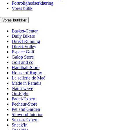
Fortrolighedserklæring
Vores butik
Vores butikker
Basket-Center
Daily Bikers
Direct Running
Direct-Volley
Espace Golf
Galop Store
Golf and co
Handball-Store
House of Rugby
La sellerie de Maé
Made in Paradis
Nauti-wave
On-Fight
Padel-Expert
Pecheur-Store
Pet and Garden
Slowood Interior
Smash-Expert
Sneak'In