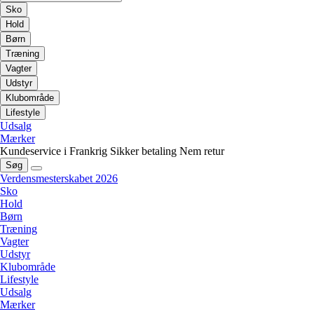
Sko
Hold
Børn
Træning
Vagter
Udstyr
Klubområde
Lifestyle
Udsalg
Mærker
Kundeservice i Frankrig
Sikker betaling
Nem retur
Søg
Verdensmesterskabet 2026
Sko
Hold
Børn
Træning
Vagter
Udstyr
Klubområde
Lifestyle
Udsalg
Mærker