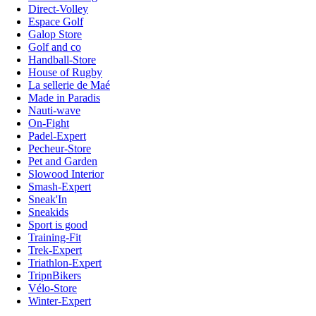
Direct-Volley
Espace Golf
Galop Store
Golf and co
Handball-Store
House of Rugby
La sellerie de Maé
Made in Paradis
Nauti-wave
On-Fight
Padel-Expert
Pecheur-Store
Pet and Garden
Slowood Interior
Smash-Expert
Sneak'In
Sneakids
Sport is good
Training-Fit
Trek-Expert
Triathlon-Expert
TripnBikers
Vélo-Store
Winter-Expert