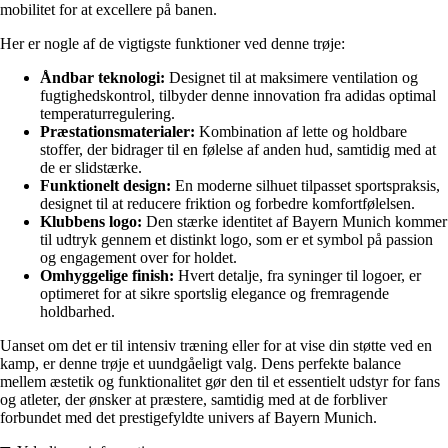
mobilitet for at excellere på banen.
Her er nogle af de vigtigste funktioner ved denne trøje:
Åndbar teknologi:
Designet til at maksimere ventilation og
fugtighedskontrol, tilbyder denne innovation fra adidas optimal
temperaturregulering.
Præstationsmaterialer:
Kombination af lette og holdbare
stoffer, der bidrager til en følelse af anden hud, samtidig med at
de er slidstærke.
Funktionelt design:
En moderne silhuet tilpasset sportspraksis,
designet til at reducere friktion og forbedre komfortfølelsen.
Klubbens logo:
Den stærke identitet af Bayern Munich kommer
til udtryk gennem et distinkt logo, som er et symbol på passion
og engagement over for holdet.
Omhyggelige finish:
Hvert detalje, fra syninger til logoer, er
optimeret for at sikre sportslig elegance og fremragende
holdbarhed.
Uanset om det er til intensiv træning eller for at vise din støtte ved en
kamp, er denne trøje et uundgåeligt valg. Dens perfekte balance
mellem æstetik og funktionalitet gør den til et essentielt udstyr for fans
og atleter, der ønsker at præstere, samtidig med at de forbliver
forbundet med det prestigefyldte univers af Bayern Munich.