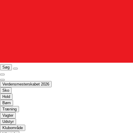
Søg
Verdensmesterskabet 2026
Sko
Hold
Børn
Træning
Vagter
Udstyr
Klubområde