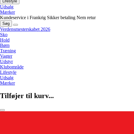
Lifestyle
Udsalg
Mærker
Kundeservice i Frankrig
Sikker betaling
Nem retur
Søg
Verdensmesterskabet 2026
Sko
Hold
Børn
Træning
Vagter
Udstyr
Klubområde
Lifestyle
Udsalg
Mærker
Tilføjer til kurv...