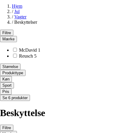
Hjem
/
Jul
/
Vagter
/
Beskyttelser
Filtre
Mærke
McDavid
1
Reusch
5
Størrelse
Produkttype
Køn
Sport
Pris
Se 6 produkter
Beskyttelse
Filtre