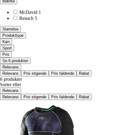
Mærke
McDavid
1
Reusch
5
Størrelse
Produkttype
Køn
Sport
Pris
Se 6 produkter
Relevans
Relevans
Pris stigende
Pris faldende
Rabat
6 produkter
Sorter efter
Relevans
Relevans
Pris stigende
Pris faldende
Rabat