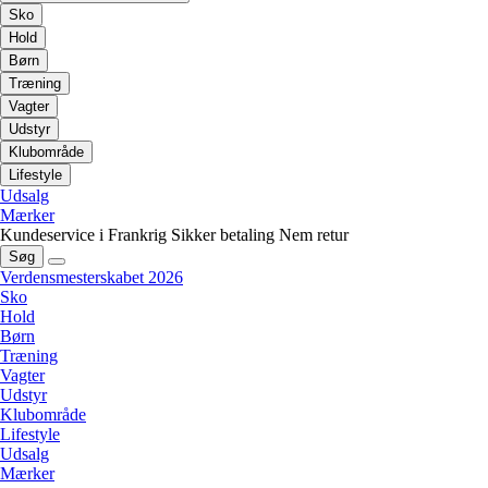
Sko
Hold
Børn
Træning
Vagter
Udstyr
Klubområde
Lifestyle
Udsalg
Mærker
Kundeservice i Frankrig
Sikker betaling
Nem retur
Søg
Verdensmesterskabet 2026
Sko
Hold
Børn
Træning
Vagter
Udstyr
Klubområde
Lifestyle
Udsalg
Mærker