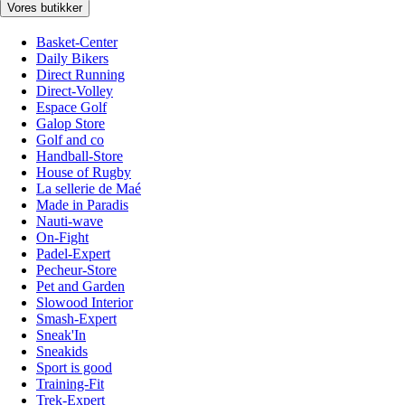
Vores butikker
Basket-Center
Daily Bikers
Direct Running
Direct-Volley
Espace Golf
Galop Store
Golf and co
Handball-Store
House of Rugby
La sellerie de Maé
Made in Paradis
Nauti-wave
On-Fight
Padel-Expert
Pecheur-Store
Pet and Garden
Slowood Interior
Smash-Expert
Sneak'In
Sneakids
Sport is good
Training-Fit
Trek-Expert