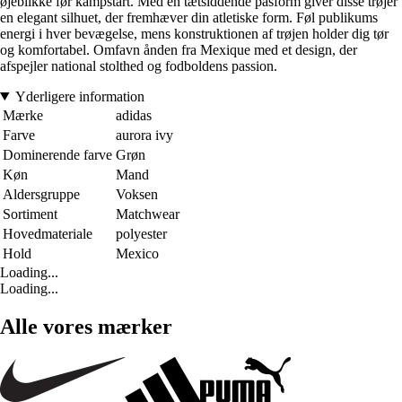
øjeblikke før kampstart. Med en tætsiddende pasform giver disse trøjer
en elegant silhuet, der fremhæver din atletiske form. Føl publikums
energi i hver bevægelse, mens konstruktionen af trøjen holder dig tør
og komfortabel. Omfavn ånden fra Mexique med et design, der
afspejler national stolthed og fodboldens passion.
Yderligere information
Mærke
adidas
Farve
aurora ivy
Dominerende farve
Grøn
Køn
Mand
Aldersgruppe
Voksen
Sortiment
Matchwear
Hovedmateriale
polyester
Hold
Mexico
Loading...
Loading...
Alle vores mærker