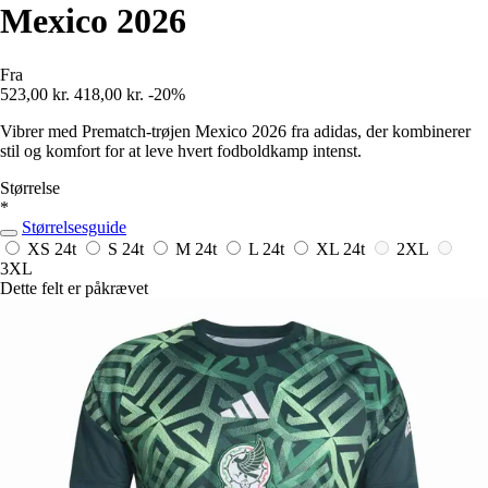
Mexico 2026
Fra
523,00 kr.
418,00 kr.
-20%
Vibrer med Prematch-trøjen Mexico 2026 fra adidas, der kombinerer
stil og komfort for at leve hvert fodboldkamp intenst.
Størrelse
*
Størrelsesguide
XS
24t
S
24t
M
24t
L
24t
XL
24t
2XL
3XL
Dette felt er påkrævet