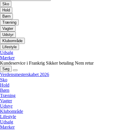
Sko
Hold
Børn
Træning
Vagter
Udstyr
Klubområde
Lifestyle
Udsalg
Mærker
Kundeservice i Frankrig
Sikker betaling
Nem retur
Søg
Verdensmesterskabet 2026
Sko
Hold
Børn
Træning
Vagter
Udstyr
Klubområde
Lifestyle
Udsalg
Mærker