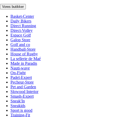
Vores butikker
Basket-Center
Daily Bikers
Direct Running
Direct-Volley
Espace Golf
Galop Store
Golf and co
Handball-Store
House of Rugby
La sellerie de Maé
Made in Paradis
Nauti-wave
On-Fight
Padel-Expert
Pecheur-Store
Pet and Garden
Slowood Interior
Smash-Expert
Sneak'In
Sneakids
Sport is good
Training-Fit