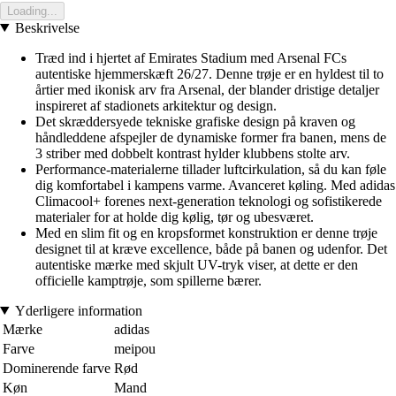
Loading...
Beskrivelse
Træd ind i hjertet af Emirates Stadium med Arsenal FCs
autentiske hjemmerskæft 26/27. Denne trøje er en hyldest til to
årtier med ikonisk arv fra Arsenal, der blander dristige detaljer
inspireret af stadionets arkitektur og design.
Det skræddersyede tekniske grafiske design på kraven og
håndleddene afspejler de dynamiske former fra banen, mens de
3 striber med dobbelt kontrast hylder klubbens stolte arv.
Performance-materialerne tillader luftcirkulation, så du kan føle
dig komfortabel i kampens varme. Avanceret køling. Med adidas
Climacool+ forenes next-generation teknologi og sofistikerede
materialer for at holde dig kølig, tør og ubesværet.
Med en slim fit og en kropsformet konstruktion er denne trøje
designet til at kræve excellence, både på banen og udenfor. Det
autentiske mærke med skjult UV-tryk viser, at dette er den
officielle kamptrøje, som spillerne bærer.
Yderligere information
Mærke
adidas
Farve
meipou
Dominerende farve
Rød
Køn
Mand