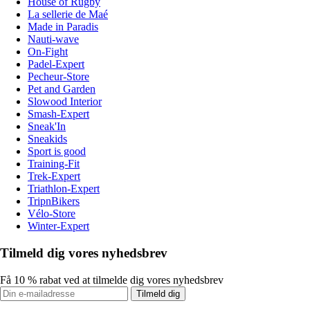
House of Rugby
La sellerie de Maé
Made in Paradis
Nauti-wave
On-Fight
Padel-Expert
Pecheur-Store
Pet and Garden
Slowood Interior
Smash-Expert
Sneak'In
Sneakids
Sport is good
Training-Fit
Trek-Expert
Triathlon-Expert
TripnBikers
Vélo-Store
Winter-Expert
Tilmeld dig vores nyhedsbrev
Få 10 % rabat ved at tilmelde dig vores nyhedsbrev
Tilmeld dig