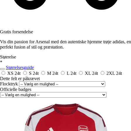
Gratis forsendelse
Vis din passion for Arsenal med den autentiske hjemme trøje adidas, en
perfekt fusion af stil og præstation.
Størrelse
*
Størrelsesguide
XS
24t
S
24t
M
24t
L
24t
XL
24t
2XL
24t
Dette felt er påkrævet
Flocktryk
Officielle badges