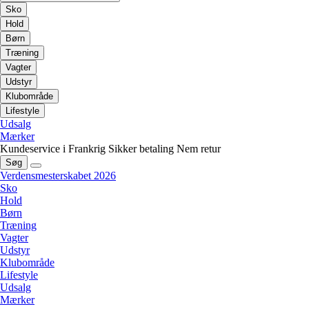
Sko
Hold
Børn
Træning
Vagter
Udstyr
Klubområde
Lifestyle
Udsalg
Mærker
Kundeservice i Frankrig
Sikker betaling
Nem retur
Søg
Verdensmesterskabet 2026
Sko
Hold
Børn
Træning
Vagter
Udstyr
Klubområde
Lifestyle
Udsalg
Mærker