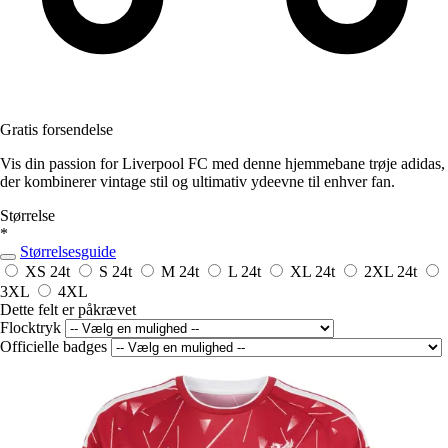
Gratis forsendelse
Vis din passion for Liverpool FC med denne hjemmebane trøje adidas,
der kombinerer vintage stil og ultimativ ydeevne til enhver fan.
Størrelse
*
Størrelsesguide
XS
24t
S
24t
M
24t
L
24t
XL
24t
2XL
24t
3XL
4XL
Dette felt er påkrævet
Flocktryk
Officielle badges