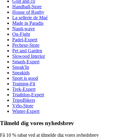
Golf and co
Handball-Store
House of Rugby
La sellerie de Maé
Made in Paradis
Nauti-wave
On-Fight
Padel-Expert
Pecheur-Store
Pet and Garden
Slowood Interior
Smash-Expert
Sneak'In
Sneakids
Sport is good
Training-Fit
Trek-Expert
Triathlon-Expert
TripnBikers
Vélo-Store
Winter-Expert
Tilmeld dig vores nyhedsbrev
Få 10 % rabat ved at tilmelde dig vores nyhedsbrev