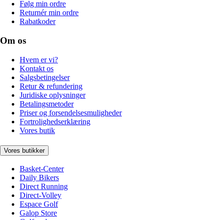
Følg min ordre
Returnér min ordre
Rabatkoder
Om os
Hvem er vi?
Kontakt os
Salgsbetingelser
Retur & refundering
Juridiske oplysninger
Betalingsmetoder
Priser og forsendelsesmuligheder
Fortrolighedserklæring
Vores butik
Vores butikker
Basket-Center
Daily Bikers
Direct Running
Direct-Volley
Espace Golf
Galop Store