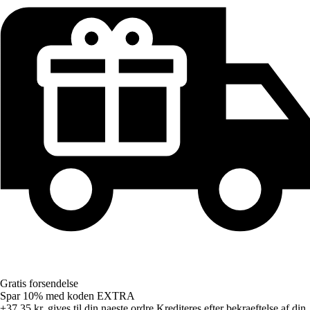
Gratis forsendelse
Spar 10%
med koden
EXTRA
+37,35 kr.
gives til din naeste ordre
Krediteres efter bekraeftelse af din