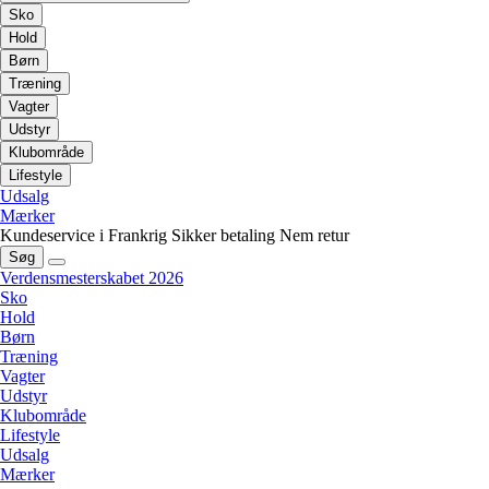
Sko
Hold
Børn
Træning
Vagter
Udstyr
Klubområde
Lifestyle
Udsalg
Mærker
Kundeservice i Frankrig
Sikker betaling
Nem retur
Søg
Verdensmesterskabet 2026
Sko
Hold
Børn
Træning
Vagter
Udstyr
Klubområde
Lifestyle
Udsalg
Mærker