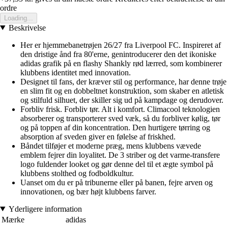
ordre
Loading...
Beskrivelse
Her er hjemmebanetrøjen 26/27 fra Liverpool FC. Inspireret af
den dristige ånd fra 80'erne, genintroducerer den det ikoniske
adidas grafik på en flashy Shankly rød lærred, som kombinerer
klubbens identitet med innovation.
Designet til fans, der kræver stil og performance, har denne trøje
en slim fit og en dobbeltnet konstruktion, som skaber en atletisk
og stilfuld silhuet, der skiller sig ud på kampdage og derudover.
Forbliv frisk. Forbliv tør. Alt i komfort. Climacool teknologien
absorberer og transporterer sved væk, så du forbliver kølig, tør
og på toppen af din koncentration. Den hurtigere tørring og
absorption af sveden giver en følelse af friskhed.
Båndet tilføjer et moderne præg, mens klubbens vævede
emblem fejrer din loyalitet. De 3 striber og det varme-transfere
logo fuldender looket og gør denne del til et ægte symbol på
klubbens stolthed og fodboldkultur.
Uanset om du er på tribunerne eller på banen, fejre arven og
innovationen, og bær højt klubbens farver.
Yderligere information
Mærke
adidas