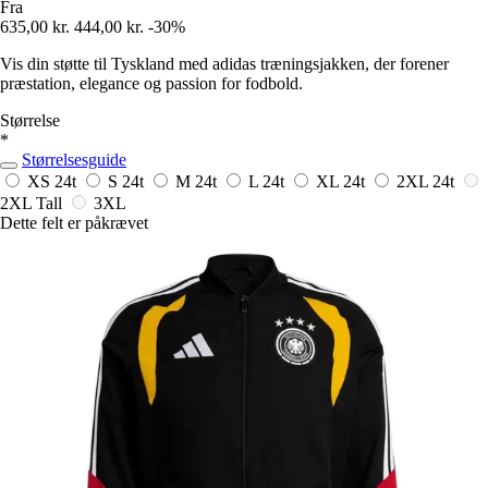
Fra
635,00 kr.
444,00 kr.
-30%
Vis din støtte til Tyskland med adidas træningsjakken, der forener
præstation, elegance og passion for fodbold.
Størrelse
*
Størrelsesguide
XS
24t
S
24t
M
24t
L
24t
XL
24t
2XL
24t
2XL Tall
3XL
Dette felt er påkrævet