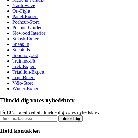
Nauti-wave
On-Fight
Padel-Expert
Pecheur-Store
Pet and Garden
Slowood Interior
Smash-Expert
Sneak'In
Sneakids
Sport is good
Training-Fit
Trek-Expert
Triathlon-Expert
TripnBikers
Vélo-Store
Winter-Expert
Tilmeld dig vores nyhedsbrev
Få 10 % rabat ved at tilmelde dig vores nyhedsbrev
Tilmeld dig
Hold kontakten