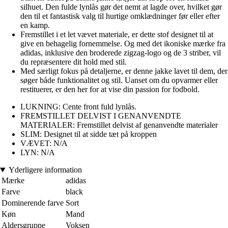
silhuet. Den fulde lynlås gør det nemt at lagde over, hvilket gør
den til et fantastisk valg til hurtige omklædninger før eller efter
en kamp.
Fremstillet i et let vævet materiale, er dette stof designet til at
give en behagelig fornemmelse. Og med det ikoniske mærke fra
adidas, inklusive den broderede zigzag-logo og de 3 striber, vil
du repræsentere dit hold med stil.
Med særligt fokus på detaljerne, er denne jakke lavet til dem, der
søger både funktionalitet og stil. Uanset om du opvarmer eller
restituerer, er den her for at vise din passion for fodbold.
LUKNING: Cente front fuld lynlås.
FREMSTILLET DELVIST I GENANVENDTE
MATERIALER: Fremstillet delvist af genanvendte materialer
SLIM: Designet til at sidde tæt på kroppen
VÆVET: N/A
LYN: N/A
Yderligere information
Mærke
adidas
Farve
black
Dominerende farve
Sort
Køn
Mand
Aldersgruppe
Voksen