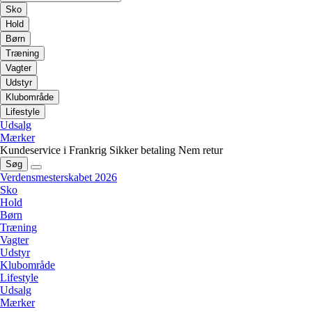
Sko
Hold
Børn
Træning
Vagter
Udstyr
Klubområde
Lifestyle
Udsalg
Mærker
Kundeservice i Frankrig
Sikker betaling
Nem retur
Søg
Verdensmesterskabet 2026
Sko
Hold
Børn
Træning
Vagter
Udstyr
Klubområde
Lifestyle
Udsalg
Mærker