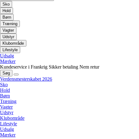
Sko
Hold
Børn
Træning
Vagter
Udstyr
Klubområde
Lifestyle
Udsalg
Mærker
Kundeservice i Frankrig
Sikker betaling
Nem retur
Søg
Verdensmesterskabet 2026
Sko
Hold
Børn
Træning
Vagter
Udstyr
Klubområde
Lifestyle
Udsalg
Mærker