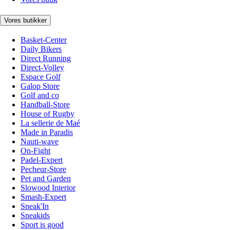
Vores butikker
Basket-Center
Daily Bikers
Direct Running
Direct-Volley
Espace Golf
Galop Store
Golf and co
Handball-Store
House of Rugby
La sellerie de Maé
Made in Paradis
Nauti-wave
On-Fight
Padel-Expert
Pecheur-Store
Pet and Garden
Slowood Interior
Smash-Expert
Sneak'In
Sneakids
Sport is good