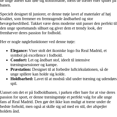
de unge atleter kan føle sig komfortable, mens de træner eller spiller på
banen.
Specielt designet til juniorer, er denne trøje lavet af materialer af høj
kvalitet, som fremmer en fremragende åndbarhed og stor
bevægelsesfrihed. Takket være dens moderne snit passer den perfekt til
den unge sportsmands silhuet og giver dem et trendy look, der
fremhæver deres passion for fodbold.
Her er nogle nøglefunktioner ved denne trøje:
Elegance:
Viser stolt det ikoniske logo fra Real Madrid, et
symbol på excellence i fodbold.
Comfort:
Let og åndbart stof, ideelt til intensive
træningssessioner og kampe.
Præstation:
Designet til at forbedre luftcirkulationen, så de
unge spillere kan holde sig kolde.
Holdbarhed:
Lavet til at modstå slid under træning og udendørs
spil.
Uanset om det er på fodboldbanen, i parken eller bare for at vise deres
passion for sport, er denne træningstrøje et perfekt valg for alle unge
fans af Real Madrid. Den gør det ikke kun muligt at træne under de
bedste forhold, men også at skille sig ud med en stil, der afspejler
holdets ånd.