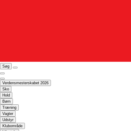
Søg
Verdensmesterskabet 2026
Sko
Hold
Børn
Træning
Vagter
Udstyr
Klubområde