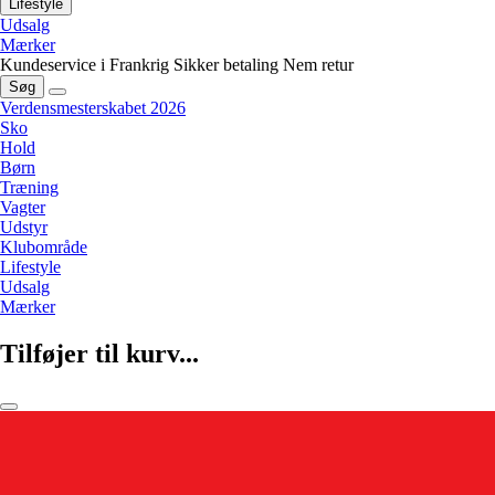
Lifestyle
Udsalg
Mærker
Kundeservice i Frankrig
Sikker betaling
Nem retur
Søg
Verdensmesterskabet 2026
Sko
Hold
Børn
Træning
Vagter
Udstyr
Klubområde
Lifestyle
Udsalg
Mærker
Tilføjer til kurv...