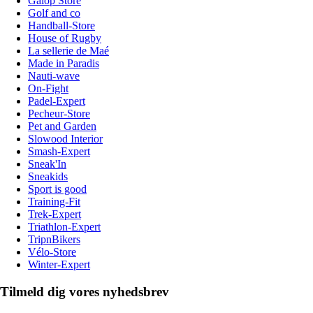
Galop Store
Golf and co
Handball-Store
House of Rugby
La sellerie de Maé
Made in Paradis
Nauti-wave
On-Fight
Padel-Expert
Pecheur-Store
Pet and Garden
Slowood Interior
Smash-Expert
Sneak'In
Sneakids
Sport is good
Training-Fit
Trek-Expert
Triathlon-Expert
TripnBikers
Vélo-Store
Winter-Expert
Tilmeld dig vores nyhedsbrev