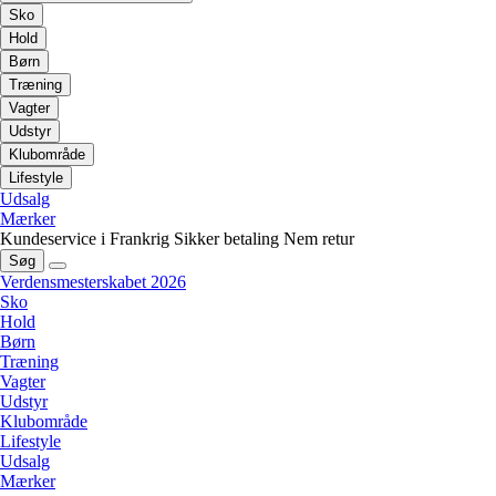
Sko
Hold
Børn
Træning
Vagter
Udstyr
Klubområde
Lifestyle
Udsalg
Mærker
Kundeservice i Frankrig
Sikker betaling
Nem retur
Søg
Verdensmesterskabet 2026
Sko
Hold
Børn
Træning
Vagter
Udstyr
Klubområde
Lifestyle
Udsalg
Mærker