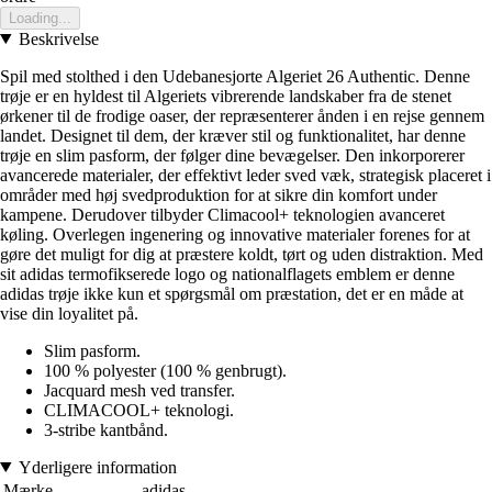
Loading...
Beskrivelse
Spil med stolthed i den Udebanesjorte Algeriet 26 Authentic. Denne
trøje er en hyldest til Algeriets vibrerende landskaber fra de stenet
ørkener til de frodige oaser, der repræsenterer ånden i en rejse gennem
landet. Designet til dem, der kræver stil og funktionalitet, har denne
trøje en slim pasform, der følger dine bevægelser. Den inkorporerer
avancerede materialer, der effektivt leder sved væk, strategisk placeret i
områder med høj svedproduktion for at sikre din komfort under
kampene. Derudover tilbyder Climacool+ teknologien avanceret
køling. Overlegen ingenering og innovative materialer forenes for at
gøre det muligt for dig at præstere koldt, tørt og uden distraktion. Med
sit adidas termofikserede logo og nationalflagets emblem er denne
adidas trøje ikke kun et spørgsmål om præstation, det er en måde at
vise din loyalitet på.
Slim pasform.
100 % polyester (100 % genbrugt).
Jacquard mesh ved transfer.
CLIMACOOL+ teknologi.
3-stribe kantbånd.
Yderligere information
Mærke
adidas