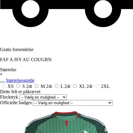
Gratis forsendelse
FAF A JSY AU COUGRN
Størrelse
*
Størrelsesguide
XS
S
24t
M
24t
L
24t
XL
24t
2XL
Dette felt er påkrævet
Flocktryk
Officielle badges