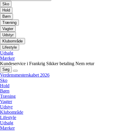
Sko
Hold
Børn
Træning
Vagter
Udstyr
Klubområde
Lifestyle
Udsalg
Mærker
Kundeservice i Frankrig
Sikker betaling
Nem retur
Søg
Verdensmesterskabet 2026
Sko
Hold
Børn
Træning
Vagter
Udstyr
Klubområde
Lifestyle
Udsalg
Mærker