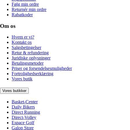
Følg min ordre
Returnér min ordre
Rabatkoder
Om os
Hvem er vi?
Kontakt os
Salgsbetingelser
Retur & refundering
Juridiske oplysninger
Betalingsmetoder
Priser og forsendelsesmuligheder
Fortrolighedserklæring
Vores butik
Vores butikker
Basket-Center
Daily Bikers
Direct Running
Direct-Volley
Espace Golf
Galop Store