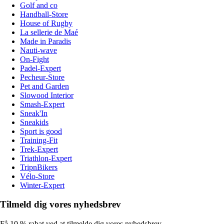
Golf and co
Handball-Store
House of Rugby
La sellerie de Maé
Made in Paradis
Nauti-wave
On-Fight
Padel-Expert
Pecheur-Store
Pet and Garden
Slowood Interior
Smash-Expert
Sneak'In
Sneakids
Sport is good
Training-Fit
Trek-Expert
Triathlon-Expert
TripnBikers
Vélo-Store
Winter-Expert
Tilmeld dig vores nyhedsbrev
Få 10 % rabat ved at tilmelde dig vores nyhedsbrev