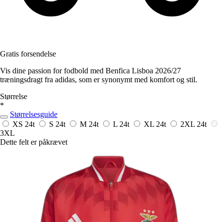
Gratis forsendelse
Vis dine passion for fodbold med Benfica Lisboa 2026/27
træningsdragt fra adidas, som er synonymt med komfort og stil.
Størrelse
*
Størrelsesguide
XS
24t
S
24t
M
24t
L
24t
XL
24t
2XL
24t
3XL
Dette felt er påkrævet