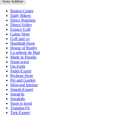
Vores butikker
Basket-Center
Daily Bikers
Direct Running
Direct-Volley
Espace Golf
Galop Store
Golf and co
Handball-Store
House of Rugby
La sellerie de Maé
Made in Paradis
Nauti-wave
On-Fight
Padel-Expert
Pecheur-Store
Pet and Garden
Slowood Interior
Smash-Expert
Sneak'In
Sneakids
Sport is good
Training-Fit
Trek-Expert