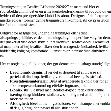
Træningsdragten Benfica Lisbonne 2026/27 er mere end blot et
sportsbeklædning; det er en ægte kærlighedserklæring til fodbold og en
hyldest til den prestigefyldte klub i Lissabon. Designet af det berømte
mærke adidas, forener denne træningsdragt komfort, stil og præstation
for fodboldentusiaster.
Udgivet for at følge dig under dine træninger eller i dine
afslapningsøjeblikke, er denne træningsdragt det perfekte valg for dem,
der ønsker at vise deres støtte til det ikoniske Benfica-hold. Fremstillet
af materialer af høj kvalitet, sikrer den fremragende åndbarhed, hvilket
holder dig kølig og komfortabel, uanset hvor intensiv dine aktiviteter
er.
Her er nogle nøglefunktioner, der gør denne træningsdragt uundgåelig:
Ergonomisk design:
Hver del er designet til at tilpasse sig
perfekt til din krop, hvilket giver optimal bevægelsesfrihed.
Præstationsmaterialer:
Brug af avancerede teknologier for at
sikre temperaturkontrol og effektiv fugttransport.
Ikonisk stil:
Udstyret med Benfica-logoet, reflekterer denne
træningsdragt klubbens stolte arv, samtidig med at den tilføjer et
moderne touch.
Alsidighed:
Ideel til træningssessioner, vennekampe eller endda
til daglig brug, den passer til alle situationer.