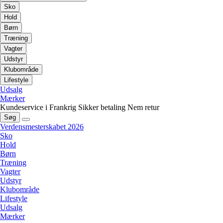
Sko
Hold
Børn
Træning
Vagter
Udstyr
Klubområde
Lifestyle
Udsalg
Mærker
Kundeservice i Frankrig
Sikker betaling
Nem retur
Søg
Verdensmesterskabet 2026
Sko
Hold
Børn
Træning
Vagter
Udstyr
Klubområde
Lifestyle
Udsalg
Mærker