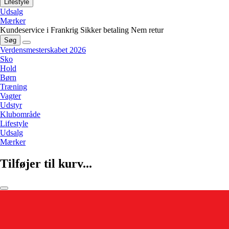
Lifestyle
Udsalg
Mærker
Kundeservice i Frankrig
Sikker betaling
Nem retur
Søg
Verdensmesterskabet 2026
Sko
Hold
Børn
Træning
Vagter
Udstyr
Klubområde
Lifestyle
Udsalg
Mærker
Tilføjer til kurv...