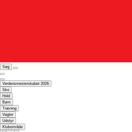
Søg
Verdensmesterskabet 2026
Sko
Hold
Børn
Træning
Vagter
Udstyr
Klubområde