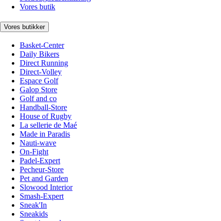
Vores butik
Vores butikker
Basket-Center
Daily Bikers
Direct Running
Direct-Volley
Espace Golf
Galop Store
Golf and co
Handball-Store
House of Rugby
La sellerie de Maé
Made in Paradis
Nauti-wave
On-Fight
Padel-Expert
Pecheur-Store
Pet and Garden
Slowood Interior
Smash-Expert
Sneak'In
Sneakids