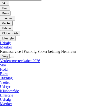
Sko
Hold
Børn
Træning
Vagter
Udstyr
Klubområde
Lifestyle
Udsalg
Mærker
Kundeservice i Frankrig
Sikker betaling
Nem retur
Søg
Verdensmesterskabet 2026
Sko
Hold
Børn
Træning
Vagter
Udstyr
Klubområde
Lifestyle
Udsalg
Mærker