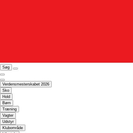
Søg
Verdensmesterskabet 2026
Sko
Hold
Børn
Træning
Vagter
Udstyr
Klubområde