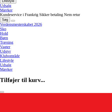
Lifestyle
Udsalg
Mærker
Kundeservice i Frankrig
Sikker betaling
Nem retur
Søg
Verdensmesterskabet 2026
Sko
Hold
Børn
Træning
Vagter
Udstyr
Klubområde
Lifestyle
Udsalg
Mærker
Tilføjer til kurv...