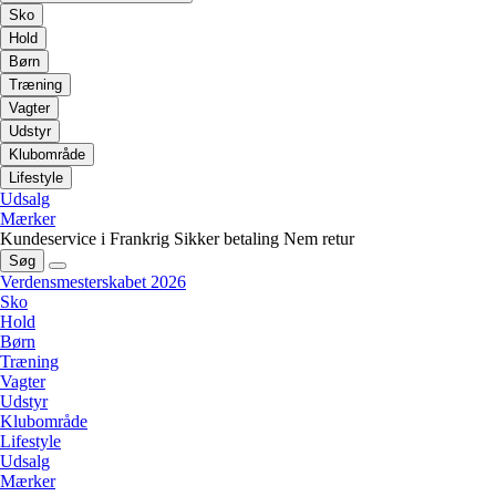
Sko
Hold
Børn
Træning
Vagter
Udstyr
Klubområde
Lifestyle
Udsalg
Mærker
Kundeservice i Frankrig
Sikker betaling
Nem retur
Søg
Verdensmesterskabet 2026
Sko
Hold
Børn
Træning
Vagter
Udstyr
Klubområde
Lifestyle
Udsalg
Mærker