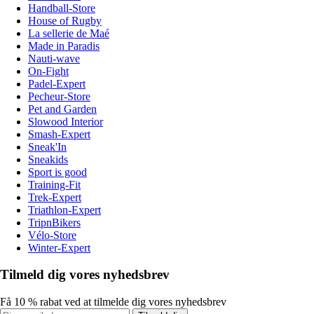
Handball-Store
House of Rugby
La sellerie de Maé
Made in Paradis
Nauti-wave
On-Fight
Padel-Expert
Pecheur-Store
Pet and Garden
Slowood Interior
Smash-Expert
Sneak'In
Sneakids
Sport is good
Training-Fit
Trek-Expert
Triathlon-Expert
TripnBikers
Vélo-Store
Winter-Expert
Tilmeld dig vores nyhedsbrev
Få 10 % rabat ved at tilmelde dig vores nyhedsbrev