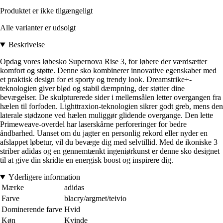
Produktet er ikke tilgængeligt
Alle varianter er udsolgt
Beskrivelse
Opdag vores løbesko Supernova Rise 3, for løbere der værdsætter
komfort og støtte. Denne sko kombinerer innovative egenskaber med
et praktisk design for et sporty og trendy look. Dreamstrike+-
teknologien giver blød og stabil dæmpning, der støtter dine
bevægelser. De skulpturerede sider i mellemsålen letter overgangen fra
hælen til forfoden. Lighttraxion-teknologien sikrer godt greb, mens den
laterale stødzone ved hælen muliggør glidende overgange. Den lette
Primeweave-overdel har laserskårne perforeringer for bedre
åndbarhed. Uanset om du jagter en personlig rekord eller nyder en
afslappet løbetur, vil du bevæge dig med selvtillid. Med de ikoniske 3
striber adidas og en gennemtænkt ingeniørkunst er denne sko designet
til at give din skridte en energisk boost og inspirere dig.
Yderligere information
Mærke
adidas
Farve
blacry/argmet/teivio
Dominerende farve
Hvid
Køn
Kvinde