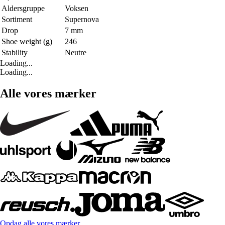
Aldersgruppe
Voksen
Sortiment
Supernova
Drop
7 mm
Shoe weight (g)
246
Stability
Neutre
Loading...
Loading...
Alle vores mærker
Opdag alle vores mærker