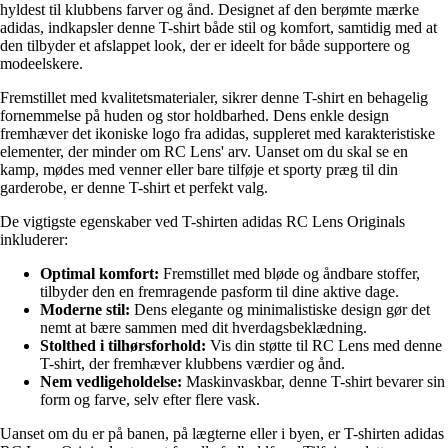
hyldest til klubbens farver og ånd. Designet af den berømte mærke
adidas, indkapsler denne T-shirt både stil og komfort, samtidig med at
den tilbyder et afslappet look, der er ideelt for både supportere og
modeelskere.
Fremstillet med kvalitetsmaterialer, sikrer denne T-shirt en behagelig
fornemmelse på huden og stor holdbarhed. Dens enkle design
fremhæver det ikoniske logo fra adidas, suppleret med karakteristiske
elementer, der minder om RC Lens' arv. Uanset om du skal se en
kamp, mødes med venner eller bare tilføje et sporty præg til din
garderobe, er denne T-shirt et perfekt valg.
De vigtigste egenskaber ved T-shirten adidas RC Lens Originals
inkluderer:
Optimal komfort:
Fremstillet med bløde og åndbare stoffer,
tilbyder den en fremragende pasform til dine aktive dage.
Moderne stil:
Dens elegante og minimalistiske design gør det
nemt at bære sammen med dit hverdagsbeklædning.
Stolthed i tilhørsforhold:
Vis din støtte til RC Lens med denne
T-shirt, der fremhæver klubbens værdier og ånd.
Nem vedligeholdelse:
Maskinvaskbar, denne T-shirt bevarer sin
form og farve, selv efter flere vask.
Uanset om du er på banen, på lægterne eller i byen, er T-shirten adidas